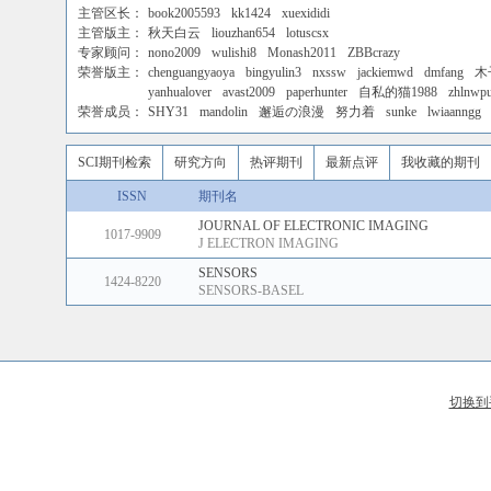
主管区长：
book2005593
kk1424
xuexididi
主管版主：
秋天白云
liouzhan654
lotuscsx
专家顾问：
nono2009
wulishi8
Monash2011
ZBBcrazy
荣誉版主：
chenguangyaoya
bingyulin3
nxssw
jackiemwd
dmfang
木
yanhualover
avast2009
paperhunter
自私的猫1988
zhlnwp
荣誉成员：
SHY31
mandolin
邂逅の浪漫
努力着
sunke
lwiaanngg
SCI期刊检索
研究方向
热评期刊
最新点评
我收藏的期刊
ISSN
期刊名
JOURNAL OF ELECTRONIC IMAGING
1017-9909
J ELECTRON IMAGING
SENSORS
1424-8220
SENSORS-BASEL
切换到