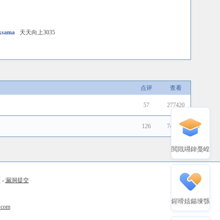
ksama
天天向上3035
点评
查看
57
277420
126
745004
閲戝竵鍏戞崲
币
-
漏洞提交
鍟嗗姟鍚堜綔
.com