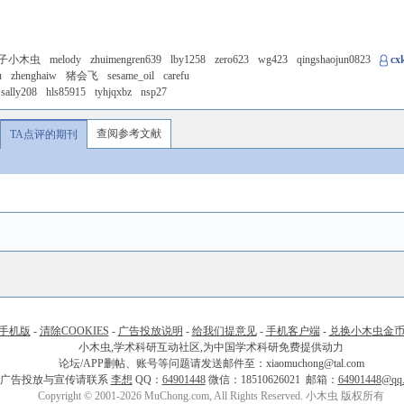
子小木虫
melody
zhuimengren639
lby1258
zero623
wg423
qingshaojun0823
cx
u
zhenghaiw
猪会飞
sesame_oil
carefu
sally208
hls85915
tyhjqxbz
nsp27
查阅参考文献
TA点评的期刊
手机版
-
清除COOKIES
-
广告投放说明
-
给我们提意见
-
手机客户端
-
兑换小木虫金
小木虫,学术科研互动社区,为中国学术科研免费提供动力
论坛/APP删帖、账号等问题请发送邮件至：xiaomuchong@tal.com
广告投放与宣传请联系
李想
QQ：
64901448
微信：18510626021 邮箱：
64901448@qq
Copyright © 2001-2026 MuChong.com, All Rights Reserved. 小木虫 版权所有