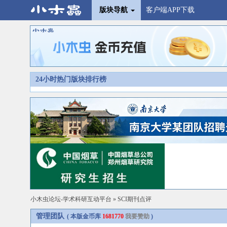
版块导航
客户端APP下载
24小时热门版块排行榜
小木虫论坛-学术科研互动平台
»
SCI期刊点评
管理团队
( 本版金币库
1681770
我要赞助
)