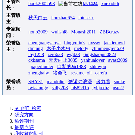
主管区
book2005593
kk1424
xuexididi
长
：
主管版
秋天白云
liouzhan654
lotuscsx
主
：
专家顾
nono2009
wulishi8
Monash2011
ZBBcrazy
问
：
chenguangyaoya
bingyulin3
nxssw
jackiemwd
荣誉版
dmfang
木子小木虫
melody
zhuimengren639
主
：
lby1258
zero623
wg423
qingshaojun0823
cxksama
天天向上3035
yanhualover
avast2009
paperhunter
自私的猫1988
zhlnwpu
zhenghaiw
猪会飞
sesame_oil
carefu
荣誉成
SHY31
mandolin
邂逅の浪漫
努力着
sunke
lwiaanngg
sally208
hls85915
tyhjqxbz
nsp27
员
：
SCI期刊检索
研究方向
热评期刊
最新点评
我收藏的期刊