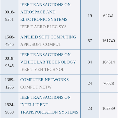
IEEE TRANSACTIONS ON
0018-
AEROSPACE AND
19
62741
9251
ELECTRONIC SYSTEMS
IEEE T AERO ELEC SYS
1568-
APPLIED SOFT COMPUTING
57
161740
4946
APPL SOFT COMPUT
IEEE TRANSACTIONS ON
0018-
VEHICULAR TECHNOLOGY
34
104814
9545
IEEE T VEH TECHNOL
1389-
COMPUTER NETWORKS
24
70628
1286
COMPUT NETW
IEEE TRANSACTIONS ON
1524-
INTELLIGENT
23
102339
9050
TRANSPORTATION SYSTEMS