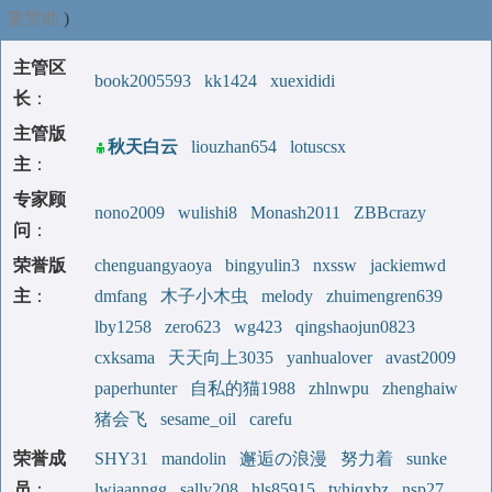
要赞助
)
主管区
book2005593
kk1424
xuexididi
长
：
主管版
秋天白云
liouzhan654
lotuscsx
主
：
专家顾
nono2009
wulishi8
Monash2011
ZBBcrazy
问
：
荣誉版
chenguangyaoya
bingyulin3
nxssw
jackiemwd
主
：
dmfang
木子小木虫
melody
zhuimengren639
lby1258
zero623
wg423
qingshaojun0823
cxksama
天天向上3035
yanhualover
avast2009
paperhunter
自私的猫1988
zhlnwpu
zhenghaiw
猪会飞
sesame_oil
carefu
荣誉成
SHY31
mandolin
邂逅の浪漫
努力着
sunke
员
：
lwiaanngg
sally208
hls85915
tyhjqxbz
nsp27