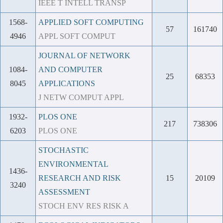
IEEE T INTELL TRANSP
1568-
APPLIED SOFT COMPUTING
57
161740
4946
APPL SOFT COMPUT
JOURNAL OF NETWORK
1084-
AND COMPUTER
25
68353
8045
APPLICATIONS
J NETW COMPUT APPL
1932-
PLOS ONE
217
738306
6203
PLOS ONE
STOCHASTIC
ENVIRONMENTAL
1436-
RESEARCH AND RISK
15
20109
3240
ASSESSMENT
STOCH ENV RES RISK A