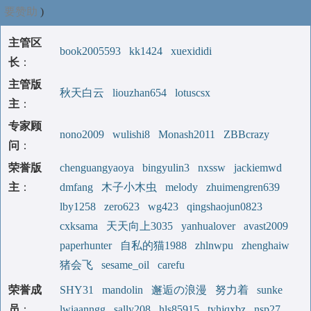
要赞助
)
主管区
book2005593
kk1424
xuexididi
长
：
主管版
秋天白云
liouzhan654
lotuscsx
主
：
专家顾
nono2009
wulishi8
Monash2011
ZBBcrazy
问
：
荣誉版
chenguangyaoya
bingyulin3
nxssw
jackiemwd
主
：
dmfang
木子小木虫
melody
zhuimengren639
lby1258
zero623
wg423
qingshaojun0823
cxksama
天天向上3035
yanhualover
avast2009
paperhunter
自私的猫1988
zhlnwpu
zhenghaiw
猪会飞
sesame_oil
carefu
荣誉成
SHY31
mandolin
邂逅の浪漫
努力着
sunke
员
：
lwiaanngg
sally208
hls85915
tyhjqxbz
nsp27