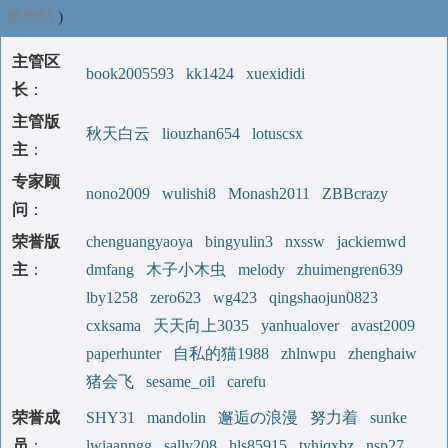
要赞助
)
主管区
book2005593
kk1424
xuexididi
长
：
主管版
秋天白云
liouzhan654
lotuscsx
主
：
专家顾
nono2009
wulishi8
Monash2011
ZBBcrazy
问
：
荣誉版
chenguangyaoya
bingyulin3
nxssw
jackiemwd
主
：
dmfang
木子小木虫
melody
zhuimengren639
lby1258
zero623
wg423
qingshaojun0823
cxksama
天天向上3035
yanhualover
avast2009
paperhunter
自私的猫1988
zhlnwpu
zhenghaiw
猪会飞
sesame_oil
carefu
荣誉成
SHY31
mandolin
邂逅の浪漫
努力着
sunke
员
：
lwiaanngg
sally208
hls85915
tyhjqxbz
nsp27