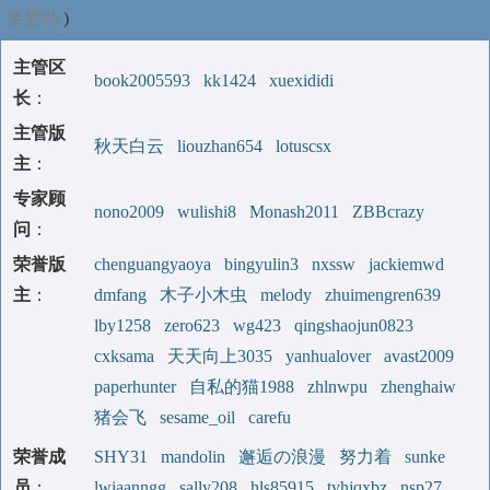
要赞助
)
主管区
book2005593
kk1424
xuexididi
长
：
主管版
秋天白云
liouzhan654
lotuscsx
主
：
专家顾
nono2009
wulishi8
Monash2011
ZBBcrazy
问
：
荣誉版
chenguangyaoya
bingyulin3
nxssw
jackiemwd
主
：
dmfang
木子小木虫
melody
zhuimengren639
lby1258
zero623
wg423
qingshaojun0823
cxksama
天天向上3035
yanhualover
avast2009
paperhunter
自私的猫1988
zhlnwpu
zhenghaiw
猪会飞
sesame_oil
carefu
荣誉成
SHY31
mandolin
邂逅の浪漫
努力着
sunke
员
：
lwiaanngg
sally208
hls85915
tyhjqxbz
nsp27