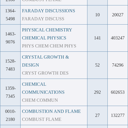
1364-
FARADAY DISCUSSIONS
10
20027
5498
FARADAY DISCUSS
PHYSICAL CHEMISTRY
1463-
CHEMICAL PHYSICS
141
403247
9076
PHYS CHEM CHEM PHYS
CRYSTAL GROWTH &
1528-
DESIGN
52
74296
7483
CRYST GROWTH DES
CHEMICAL
1359-
COMMUNICATIONS
292
602653
7345
CHEM COMMUN
0010-
COMBUSTION AND FLAME
27
132277
2180
COMBUST FLAME