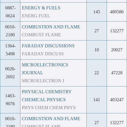
0887-
ENERGY & FUELS
145
489586
0624
ENERG FUEL
0010-
COMBUSTION AND FLAME
27
132277
2180
COMBUST FLAME
1364-
FARADAY DISCUSSIONS
10
20027
5498
FARADAY DISCUSS
MICROELECTRONICS
0026-
JOURNAL
22
47228
2692
MICROELECTRON J
PHYSICAL CHEMISTRY
1463-
CHEMICAL PHYSICS
141
403247
9076
PHYS CHEM CHEM PHYS
0010-
COMBUSTION AND FLAME
27
132277
2180
COMBUST FLAME