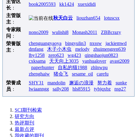
主管区
book2005593
kk1424
xuexididi
长
：
主管版
秋天白云
liouzhan654
lotuscsx
主
：
专家顾
nono2009
wulishi8
Monash2011
ZBBcrazy
问
：
chenguangyaoya
bingyulin3
nxssw
jackiemwd
荣誉版
dmfang
木子小木虫
melody
zhuimengren639
主
：
lby1258
zero623
wg423
qingshaojun0823
cxksama
天天向上3035
yanhualover
avast2009
paperhunter
自私的猫1988
zhlnwpu
zhenghaiw
猪会飞
sesame_oil
carefu
荣誉成
SHY31
mandolin
邂逅の浪漫
努力着
sunke
lwiaanngg
sally208
hls85915
tyhjqxbz
nsp27
员
：
SCI期刊检索
研究方向
热评期刊
最新点评
我收藏的期刊