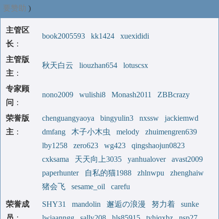
要赞助
)
主管区
book2005593
kk1424
xuexididi
长
：
主管版
秋天白云
liouzhan654
lotuscsx
主
：
专家顾
nono2009
wulishi8
Monash2011
ZBBcrazy
问
：
荣誉版
chenguangyaoya
bingyulin3
nxssw
jackiemwd
主
：
dmfang
木子小木虫
melody
zhuimengren639
lby1258
zero623
wg423
qingshaojun0823
cxksama
天天向上3035
yanhualover
avast2009
paperhunter
自私的猫1988
zhlnwpu
zhenghaiw
猪会飞
sesame_oil
carefu
荣誉成
SHY31
mandolin
邂逅の浪漫
努力着
sunke
员
：
lwiaanngg
sally208
hls85915
tyhjqxbz
nsp27