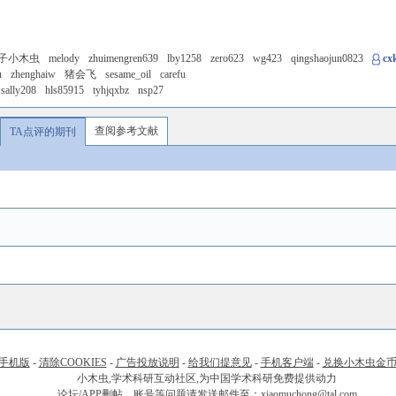
子小木虫
melody
zhuimengren639
lby1258
zero623
wg423
qingshaojun0823
cx
u
zhenghaiw
猪会飞
sesame_oil
carefu
sally208
hls85915
tyhjqxbz
nsp27
查阅参考文献
TA点评的期刊
手机版
-
清除COOKIES
-
广告投放说明
-
给我们提意见
-
手机客户端
-
兑换小木虫金
小木虫,学术科研互动社区,为中国学术科研免费提供动力
论坛/APP删帖、账号等问题请发送邮件至：xiaomuchong@tal.com