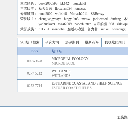
主管区长：
book2005593
kk1424
xuexididi
主管版主：
秋天白云
liouzhan654
lotuscsx
专家顾问：
nono2009
wulishi8
Monash2011
ZBBcrazy
荣誉版主：
chenguangyaoya
bingyulin3
nxssw
jackiemwd
dmfang
木
yanhualover
avast2009
paperhunter
自私的猫1988
zhlnwp
荣誉成员：
SHY31
mandolin
邂逅の浪漫
努力着
sunke
lwiaanngg
SCI期刊检索
研究方向
热评期刊
最新点评
我收藏的期刊
ISSN
期刊名
MICROBIAL ECOLOGY
0095-3628
MICROB ECOL
WETLANDS
0277-5212
WETLANDS
ESTUARINE COASTAL AND SHELF SCIENCE
0272-7714
ESTUAR COAST SHELF S
切换到