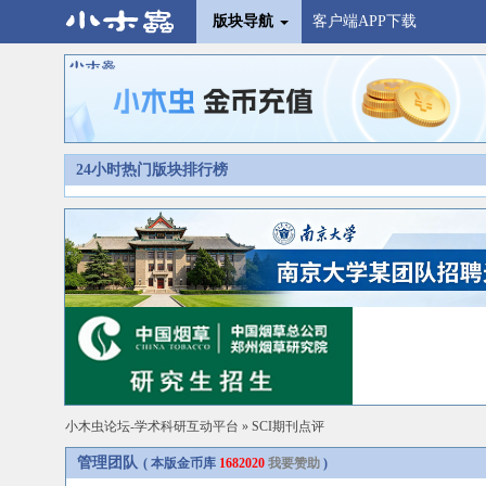
版块导航
客户端APP下载
24小时热门版块排行榜
小木虫论坛-学术科研互动平台
»
SCI期刊点评
管理团队
( 本版金币库
1682020
我要赞助
)