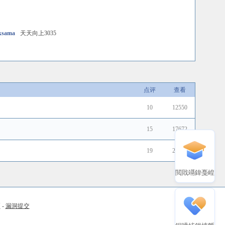
ksama
天天向上3035
点评
查看
10
12550
15
17672
19
21297
閲戝竵鍏戞崲
币
-
漏洞提交