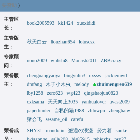
要赞助
)
主管区
book2005593
kk1424
xuexididi
长
：
主管版
秋天白云
liouzhan654
lotuscsx
主
：
专家顾
nono2009
wulishi8
Monash2011
ZBBcrazy
问
：
荣誉版
chenguangyaoya
bingyulin3
nxssw
jackiemwd
主
：
dmfang
木子小木虫
melody
zhuimengren639
lby1258
zero623
wg423
qingshaojun0823
cxksama
天天向上3035
yanhualover
avast2009
paperhunter
自私的猫1988
zhlnwpu
zhenghaiw
猪会飞
sesame_oil
carefu
荣誉成
SHY31
mandolin
邂逅の浪漫
努力着
sunke
员
：
lwiaanngg
sally208
hls85915
tyhjqxbz
nsp27