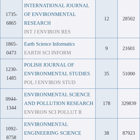
INTERNATIONAL JOURNAL
1735-
OF ENVIRONMENTAL
12
28502
6865
RESEARCH
INT J ENVIRON RES
1865-
Earth Science Informatics
9
21601
0473
EARTH SCI INFORM
POLISH JOURNAL OF
1230-
ENVIRONMENTAL STUDIES
35
51000
1485
POL J ENVIRON STUD
ENVIRONMENTAL SCIENCE
0944-
AND POLLUTION RESEARCH
178
329839
1344
ENVIRON SCI POLLUT R
ENVIRONMENTAL
1092-
ENGINEERING SCIENCE
38
87923
8758