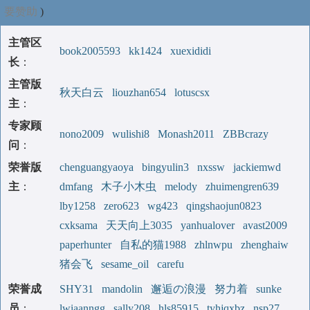
要赞助
)
主管区
book2005593
kk1424
xuexididi
长
：
主管版
秋天白云
liouzhan654
lotuscsx
主
：
专家顾
nono2009
wulishi8
Monash2011
ZBBcrazy
问
：
荣誉版
chenguangyaoya
bingyulin3
nxssw
jackiemwd
主
：
dmfang
木子小木虫
melody
zhuimengren639
lby1258
zero623
wg423
qingshaojun0823
cxksama
天天向上3035
yanhualover
avast2009
paperhunter
自私的猫1988
zhlnwpu
zhenghaiw
猪会飞
sesame_oil
carefu
荣誉成
SHY31
mandolin
邂逅の浪漫
努力着
sunke
员
：
lwiaanngg
sally208
hls85915
tyhjqxbz
nsp27