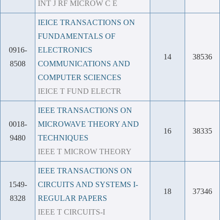
INT J RF MICROW C E
IEICE TRANSACTIONS ON
FUNDAMENTALS OF
0916-
ELECTRONICS
14
38536
8508
COMMUNICATIONS AND
COMPUTER SCIENCES
IEICE T FUND ELECTR
IEEE TRANSACTIONS ON
0018-
MICROWAVE THEORY AND
16
38335
9480
TECHNIQUES
IEEE T MICROW THEORY
IEEE TRANSACTIONS ON
1549-
CIRCUITS AND SYSTEMS I-
18
37346
8328
REGULAR PAPERS
IEEE T CIRCUITS-I