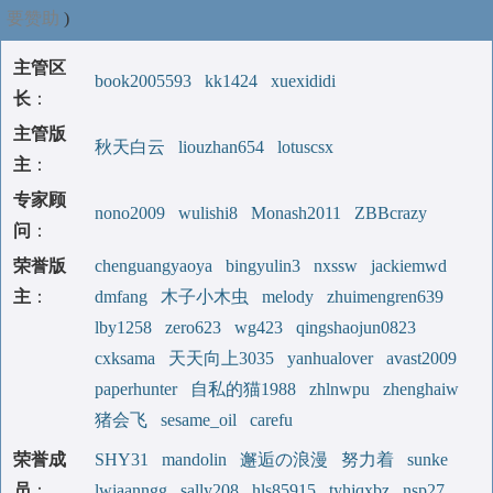
要赞助
)
主管区
book2005593
kk1424
xuexididi
长
：
主管版
秋天白云
liouzhan654
lotuscsx
主
：
专家顾
nono2009
wulishi8
Monash2011
ZBBcrazy
问
：
荣誉版
chenguangyaoya
bingyulin3
nxssw
jackiemwd
主
：
dmfang
木子小木虫
melody
zhuimengren639
lby1258
zero623
wg423
qingshaojun0823
cxksama
天天向上3035
yanhualover
avast2009
paperhunter
自私的猫1988
zhlnwpu
zhenghaiw
猪会飞
sesame_oil
carefu
荣誉成
SHY31
mandolin
邂逅の浪漫
努力着
sunke
员
：
lwiaanngg
sally208
hls85915
tyhjqxbz
nsp27