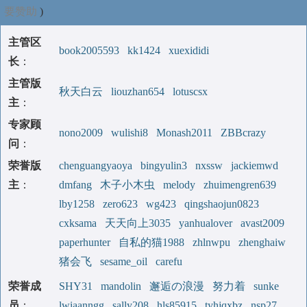
要赞助
)
主管区
book2005593
kk1424
xuexididi
长
：
主管版
秋天白云
liouzhan654
lotuscsx
主
：
专家顾
nono2009
wulishi8
Monash2011
ZBBcrazy
问
：
荣誉版
chenguangyaoya
bingyulin3
nxssw
jackiemwd
主
：
dmfang
木子小木虫
melody
zhuimengren639
lby1258
zero623
wg423
qingshaojun0823
cxksama
天天向上3035
yanhualover
avast2009
paperhunter
自私的猫1988
zhlnwpu
zhenghaiw
猪会飞
sesame_oil
carefu
荣誉成
SHY31
mandolin
邂逅の浪漫
努力着
sunke
员
：
lwiaanngg
sally208
hls85915
tyhjqxbz
nsp27