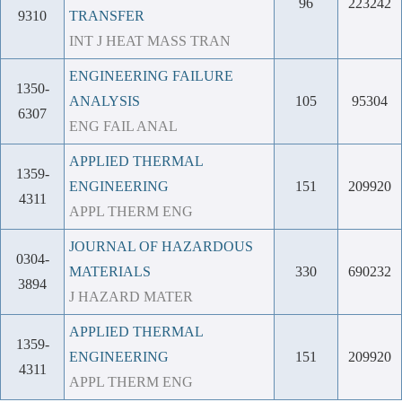
96
223242
9310
TRANSFER
INT J HEAT MASS TRAN
ENGINEERING FAILURE
1350-
ANALYSIS
105
95304
6307
ENG FAIL ANAL
APPLIED THERMAL
1359-
ENGINEERING
151
209920
4311
APPL THERM ENG
JOURNAL OF HAZARDOUS
0304-
MATERIALS
330
690232
3894
J HAZARD MATER
APPLIED THERMAL
1359-
ENGINEERING
151
209920
4311
APPL THERM ENG