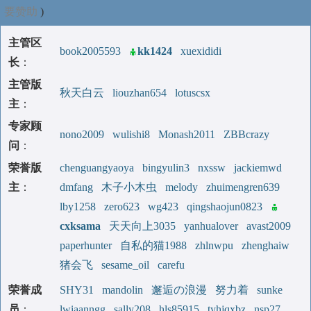
要赞助
)
主管区
book2005593
kk1424
xuexididi
长
：
主管版
秋天白云
liouzhan654
lotuscsx
主
：
专家顾
nono2009
wulishi8
Monash2011
ZBBcrazy
问
：
荣誉版
chenguangyaoya
bingyulin3
nxssw
jackiemwd
主
：
dmfang
木子小木虫
melody
zhuimengren639
lby1258
zero623
wg423
qingshaojun0823
cxksama
天天向上3035
yanhualover
avast2009
paperhunter
自私的猫1988
zhlnwpu
zhenghaiw
猪会飞
sesame_oil
carefu
荣誉成
SHY31
mandolin
邂逅の浪漫
努力着
sunke
员
：
lwiaanngg
sally208
hls85915
tyhjqxbz
nsp27