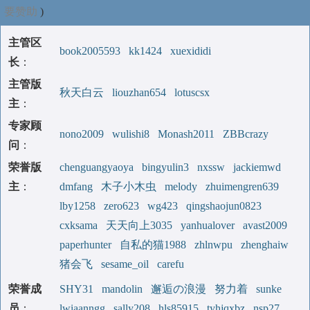
要赞助
)
主管区
book2005593
kk1424
xuexididi
长
：
主管版
秋天白云
liouzhan654
lotuscsx
主
：
专家顾
nono2009
wulishi8
Monash2011
ZBBcrazy
问
：
荣誉版
chenguangyaoya
bingyulin3
nxssw
jackiemwd
主
：
dmfang
木子小木虫
melody
zhuimengren639
lby1258
zero623
wg423
qingshaojun0823
cxksama
天天向上3035
yanhualover
avast2009
paperhunter
自私的猫1988
zhlnwpu
zhenghaiw
猪会飞
sesame_oil
carefu
荣誉成
SHY31
mandolin
邂逅の浪漫
努力着
sunke
员
：
lwiaanngg
sally208
hls85915
tyhjqxbz
nsp27