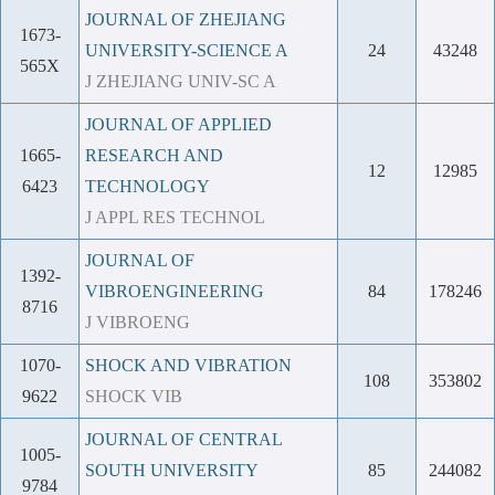
JOURNAL OF ZHEJIANG
1673-
UNIVERSITY-SCIENCE A
24
43248
565X
J ZHEJIANG UNIV-SC A
JOURNAL OF APPLIED
1665-
RESEARCH AND
12
12985
6423
TECHNOLOGY
J APPL RES TECHNOL
JOURNAL OF
1392-
VIBROENGINEERING
84
178246
8716
J VIBROENG
1070-
SHOCK AND VIBRATION
108
353802
9622
SHOCK VIB
JOURNAL OF CENTRAL
1005-
SOUTH UNIVERSITY
85
244082
9784