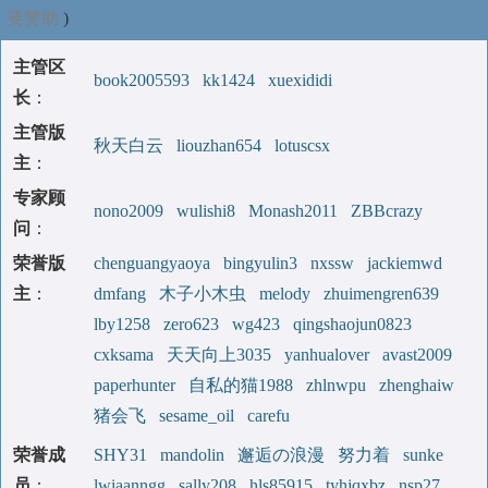
要赞助
)
主管区
book2005593
kk1424
xuexididi
长
：
主管版
秋天白云
liouzhan654
lotuscsx
主
：
专家顾
nono2009
wulishi8
Monash2011
ZBBcrazy
问
：
荣誉版
chenguangyaoya
bingyulin3
nxssw
jackiemwd
主
：
dmfang
木子小木虫
melody
zhuimengren639
lby1258
zero623
wg423
qingshaojun0823
cxksama
天天向上3035
yanhualover
avast2009
paperhunter
自私的猫1988
zhlnwpu
zhenghaiw
猪会飞
sesame_oil
carefu
荣誉成
SHY31
mandolin
邂逅の浪漫
努力着
sunke
员
：
lwiaanngg
sally208
hls85915
tyhjqxbz
nsp27