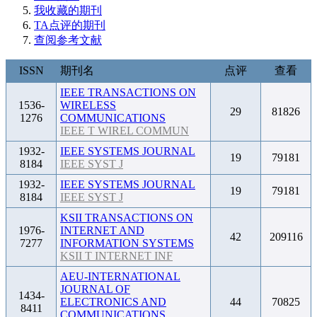
我收藏的期刊
TA点评的期刊
查阅参考文献
ISSN
期刊名
点评
查看
IEEE TRANSACTIONS ON
1536-
WIRELESS
29
81826
1276
COMMUNICATIONS
IEEE T WIREL COMMUN
1932-
IEEE SYSTEMS JOURNAL
19
79181
8184
IEEE SYST J
1932-
IEEE SYSTEMS JOURNAL
19
79181
8184
IEEE SYST J
KSII TRANSACTIONS ON
1976-
INTERNET AND
42
209116
7277
INFORMATION SYSTEMS
KSII T INTERNET INF
AEU-INTERNATIONAL
JOURNAL OF
1434-
ELECTRONICS AND
44
70825
8411
COMMUNICATIONS