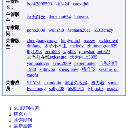
主管区
book2005593
kk1424
xuexididi
长
：
主管版
秋天白云
liouzhan654
lotuscsx
主
：
专家顾
nono2009
wulishi8
Monash2011
ZBBcrazy
问
：
chenguangyaoya
bingyulin3
nxssw
jackiemwd
荣誉版
dmfang
木子小木虫
melody
zhuimengren639
主
：
lby1258
zero623
wg423
qingshaojun0823
cxksama
天天向上3035
yanhualover
avast2009
paperhunter
自私的猫
1988
zhlnwpu
zhenghaiw
猪会飞
sesame_oil
carefu
荣誉成
SHY31
mandolin
邂逅の浪漫
努力着
sunke
lwiaanngg
sally208
hls85915
tyhjqxbz
nsp27
员
：
SCI期刊检索
研究方向
热评期刊
最新点评