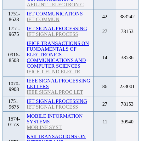
AEU-INT J ELECTRON C
1751-
IET COMMUNICATIONS
42
383542
8628
IET COMMUN
1751-
IET SIGNAL PROCESSING
27
78153
9675
IET SIGNAL PROCESS
IEICE TRANSACTIONS ON
FUNDAMENTALS OF
0916-
ELECTRONICS
14
38536
8508
COMMUNICATIONS AND
COMPUTER SCIENCES
IEICE T FUND ELECTR
IEEE SIGNAL PROCESSING
1070-
LETTERS
86
233001
9908
IEEE SIGNAL PROC LET
1751-
IET SIGNAL PROCESSING
27
78153
9675
IET SIGNAL PROCESS
MOBILE INFORMATION
1574-
SYSTEMS
11
30940
017X
MOB INF SYST
KSII TRANSACTIONS ON