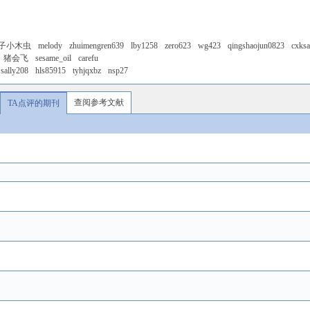
子小木虫
melody
zhuimengren639
lby1258
zero623
wg423
qingshaojun0823
cxks
猪会飞
sesame_oil
carefu
sally208
hls85915
tyhjqxbz
nsp27
查阅参考文献
TA点评的期刊