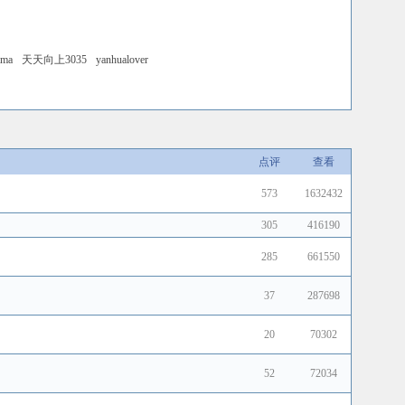
ama
天天向上3035
yanhualover
点评
查看
573
1632432
305
416190
285
661550
37
287698
20
70302
52
72034