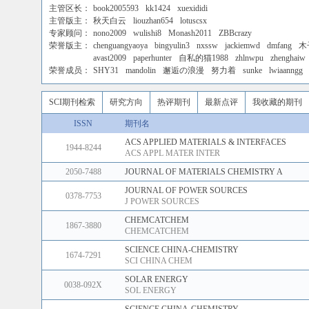
主管区长：
book2005593
kk1424
xuexididi
主管版主：
秋天白云
liouzhan654
lotuscsx
专家顾问：
nono2009
wulishi8
Monash2011
ZBBcrazy
荣誉版主：
chenguangyaoya
bingyulin3
nxssw
jackiemwd
dmfang
木
avast2009
paperhunter
自私的猫1988
zhlnwpu
zhenghaiw
荣誉成员：
SHY31
mandolin
邂逅の浪漫
努力着
sunke
lwiaanngg
SCI期刊检索
研究方向
热评期刊
最新点评
我收藏的期刊
ISSN
期刊名
ACS APPLIED MATERIALS & INTERFACES
1944-8244
ACS APPL MATER INTER
2050-7488
JOURNAL OF MATERIALS CHEMISTRY A
JOURNAL OF POWER SOURCES
0378-7753
J POWER SOURCES
CHEMCATCHEM
1867-3880
CHEMCATCHEM
SCIENCE CHINA-CHEMISTRY
1674-7291
SCI CHINA CHEM
SOLAR ENERGY
0038-092X
SOL ENERGY