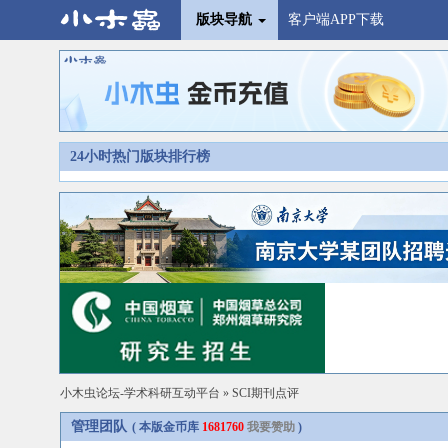
版块导航
客户端APP下载
24小时热门版块排行榜
小木虫论坛-学术科研互动平台
»
SCI期刊点评
管理团队
( 本版金币库
1681760
我要赞助
)