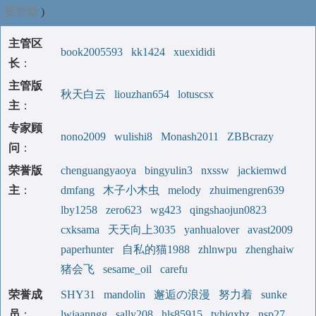
要赞助
)
主管区
book2005593
kk1424
xuexididi
长
：
主管版
秋天白云
liouzhan654
lotuscsx
主
：
专家顾
nono2009
wulishi8
Monash2011
ZBBcrazy
问
：
荣誉版
chenguangyaoya
bingyulin3
nxssw
jackiemwd
主
：
dmfang
木子小木虫
melody
zhuimengren639
lby1258
zero623
wg423
qingshaojun0823
cxksama
天天向上3035
yanhualover
avast2009
paperhunter
自私的猫1988
zhlnwpu
zhenghaiw
猪会飞
sesame_oil
carefu
荣誉成
SHY31
mandolin
邂逅の浪漫
努力着
sunke
员
：
lwiaanngg
sally208
hls85915
tyhjqxbz
nsp27