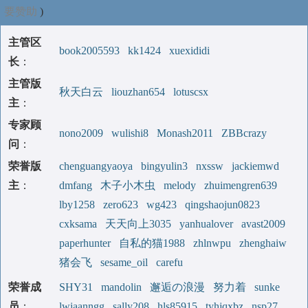
要赞助
)
主管区
book2005593
kk1424
xuexididi
长
：
主管版
秋天白云
liouzhan654
lotuscsx
主
：
专家顾
nono2009
wulishi8
Monash2011
ZBBcrazy
问
：
荣誉版
chenguangyaoya
bingyulin3
nxssw
jackiemwd
主
：
dmfang
木子小木虫
melody
zhuimengren639
lby1258
zero623
wg423
qingshaojun0823
cxksama
天天向上3035
yanhualover
avast2009
paperhunter
自私的猫1988
zhlnwpu
zhenghaiw
猪会飞
sesame_oil
carefu
荣誉成
SHY31
mandolin
邂逅の浪漫
努力着
sunke
员
：
lwiaanngg
sally208
hls85915
tyhjqxbz
nsp27