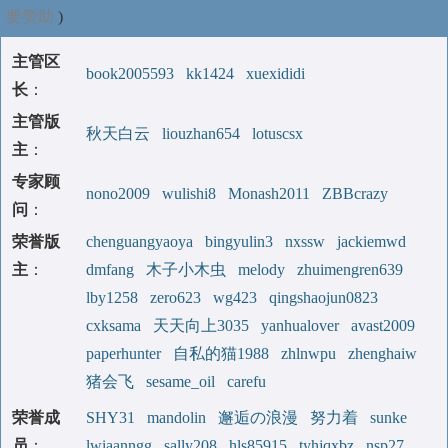
要赞助
)
主管区
book2005593
kk1424
xuexididi
长
：
主管版
秋天白云
liouzhan654
lotuscsx
主
：
专家顾
nono2009
wulishi8
Monash2011
ZBBcrazy
问
：
荣誉版
chenguangyaoya
bingyulin3
nxssw
jackiemwd
主
：
dmfang
木子小木虫
melody
zhuimengren639
lby1258
zero623
wg423
qingshaojun0823
cxksama
天天向上3035
yanhualover
avast2009
paperhunter
自私的猫1988
zhlnwpu
zhenghaiw
猪会飞
sesame_oil
carefu
荣誉成
SHY31
mandolin
邂逅の浪漫
努力着
sunke
员
：
lwiaanngg
sally208
hls85915
tyhjqxbz
nsp27