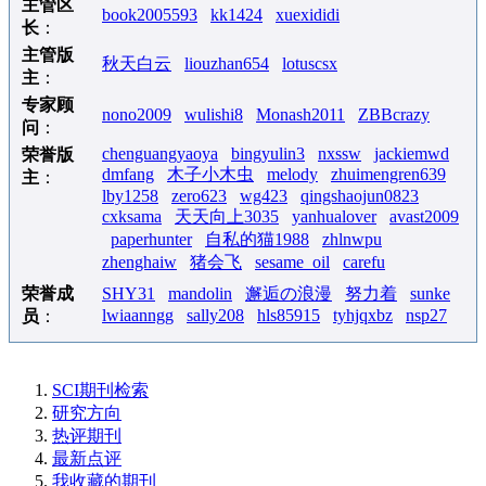
主管区
book2005593
kk1424
xuexididi
长
：
主管版
秋天白云
liouzhan654
lotuscsx
主
：
专家顾
nono2009
wulishi8
Monash2011
ZBBcrazy
问
：
chenguangyaoya
bingyulin3
nxssw
jackiemwd
荣誉版
dmfang
木子小木虫
melody
zhuimengren639
主
：
lby1258
zero623
wg423
qingshaojun0823
cxksama
天天向上3035
yanhualover
avast2009
paperhunter
自私的猫1988
zhlnwpu
zhenghaiw
猪会飞
sesame_oil
carefu
荣誉成
SHY31
mandolin
邂逅の浪漫
努力着
sunke
lwiaanngg
sally208
hls85915
tyhjqxbz
nsp27
员
：
SCI期刊检索
研究方向
热评期刊
最新点评
我收藏的期刊