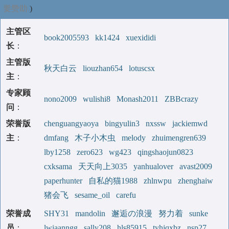
要赞助
)
主管区
book2005593
kk1424
xuexididi
长
：
主管版
秋天白云
liouzhan654
lotuscsx
主
：
专家顾
nono2009
wulishi8
Monash2011
ZBBcrazy
问
：
荣誉版
chenguangyaoya
bingyulin3
nxssw
jackiemwd
主
：
dmfang
木子小木虫
melody
zhuimengren639
lby1258
zero623
wg423
qingshaojun0823
cxksama
天天向上3035
yanhualover
avast2009
paperhunter
自私的猫1988
zhlnwpu
zhenghaiw
猪会飞
sesame_oil
carefu
荣誉成
SHY31
mandolin
邂逅の浪漫
努力着
sunke
员
：
lwiaanngg
sally208
hls85915
tyhjqxbz
nsp27