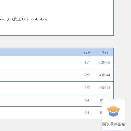
ama
天天向上3035
yanhualover
点评
查看
157
630465
225
430944
225
430944
94
192894
94
192894
閲戝竵鍏戞崲