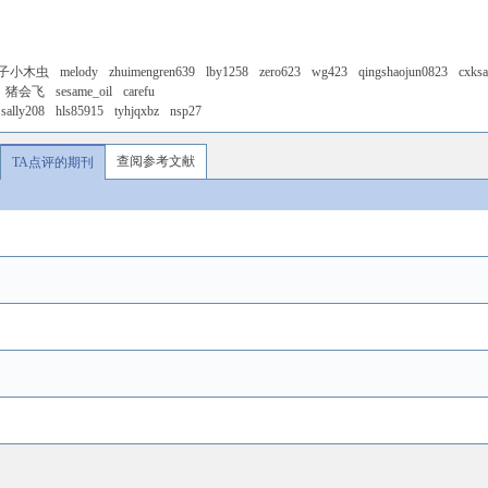
子小木虫
melody
zhuimengren639
lby1258
zero623
wg423
qingshaojun0823
cxks
猪会飞
sesame_oil
carefu
sally208
hls85915
tyhjqxbz
nsp27
查阅参考文献
TA点评的期刊