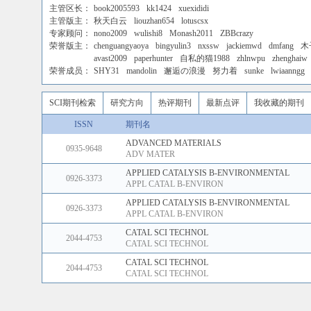
主管区长：
book2005593
kk1424
xuexididi
主管版主：
秋天白云
liouzhan654
lotuscsx
专家顾问：
nono2009
wulishi8
Monash2011
ZBBcrazy
荣誉版主：
chenguangyaoya
bingyulin3
nxssw
jackiemwd
dmfang
木
avast2009
paperhunter
自私的猫1988
zhlnwpu
zhenghaiw
荣誉成员：
SHY31
mandolin
邂逅の浪漫
努力着
sunke
lwiaanngg
SCI期刊检索
研究方向
热评期刊
最新点评
我收藏的期刊
ISSN
期刊名
ADVANCED MATERIALS
0935-9648
ADV MATER
APPLIED CATALYSIS B-ENVIRONMENTAL
0926-3373
APPL CATAL B-ENVIRON
APPLIED CATALYSIS B-ENVIRONMENTAL
0926-3373
APPL CATAL B-ENVIRON
CATAL SCI TECHNOL
2044-4753
CATAL SCI TECHNOL
CATAL SCI TECHNOL
2044-4753
CATAL SCI TECHNOL