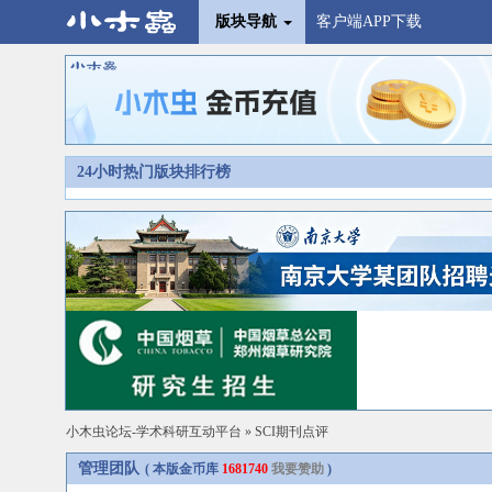
版块导航
客户端APP下载
24小时热门版块排行榜
小木虫论坛-学术科研互动平台
»
SCI期刊点评
管理团队
( 本版金币库
1681740
我要赞助
)