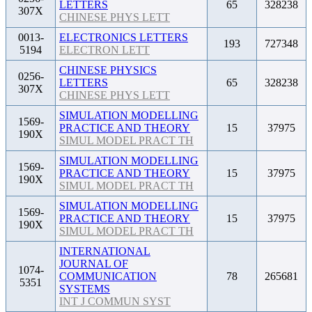
LETTERS
65
328238
307X
CHINESE PHYS LETT
0013-
ELECTRONICS LETTERS
193
727348
5194
ELECTRON LETT
CHINESE PHYSICS
0256-
LETTERS
65
328238
307X
CHINESE PHYS LETT
SIMULATION MODELLING
1569-
PRACTICE AND THEORY
15
37975
190X
SIMUL MODEL PRACT TH
SIMULATION MODELLING
1569-
PRACTICE AND THEORY
15
37975
190X
SIMUL MODEL PRACT TH
SIMULATION MODELLING
1569-
PRACTICE AND THEORY
15
37975
190X
SIMUL MODEL PRACT TH
INTERNATIONAL
JOURNAL OF
1074-
COMMUNICATION
78
265681
5351
SYSTEMS
INT J COMMUN SYST