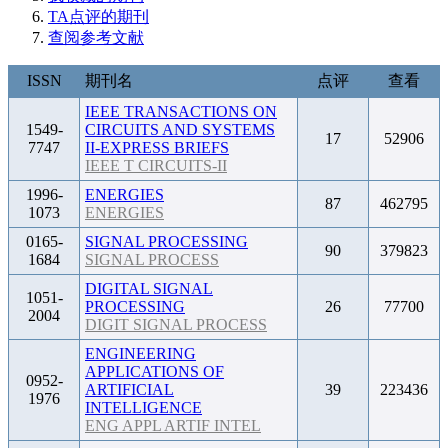
TA点评的期刊
查阅参考文献
ISSN
期刊名
点评
查看
IEEE TRANSACTIONS ON
1549-
CIRCUITS AND SYSTEMS
17
52906
7747
II-EXPRESS BRIEFS
IEEE T CIRCUITS-II
1996-
ENERGIES
87
462795
1073
ENERGIES
0165-
SIGNAL PROCESSING
90
379823
1684
SIGNAL PROCESS
DIGITAL SIGNAL
1051-
PROCESSING
26
77700
2004
DIGIT SIGNAL PROCESS
ENGINEERING
APPLICATIONS OF
0952-
ARTIFICIAL
39
223436
1976
INTELLIGENCE
ENG APPL ARTIF INTEL