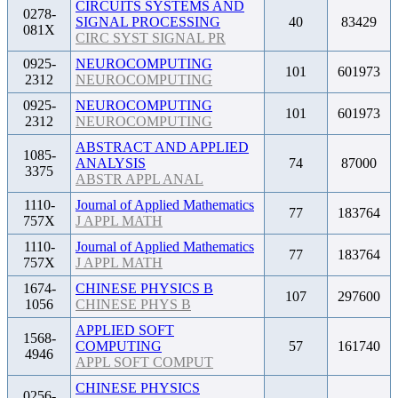
CIRCUITS SYSTEMS AND
0278-
SIGNAL PROCESSING
40
83429
081X
CIRC SYST SIGNAL PR
0925-
NEUROCOMPUTING
101
601973
2312
NEUROCOMPUTING
0925-
NEUROCOMPUTING
101
601973
2312
NEUROCOMPUTING
ABSTRACT AND APPLIED
1085-
ANALYSIS
74
87000
3375
ABSTR APPL ANAL
1110-
Journal of Applied Mathematics
77
183764
757X
J APPL MATH
1110-
Journal of Applied Mathematics
77
183764
757X
J APPL MATH
1674-
CHINESE PHYSICS B
107
297600
1056
CHINESE PHYS B
APPLIED SOFT
1568-
COMPUTING
57
161740
4946
APPL SOFT COMPUT
CHINESE PHYSICS
0256-