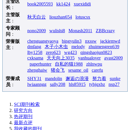
主管区
book2005593
kk1424
xuexididi
长
：
主管版
秋天白云
liouzhan654
lotuscsx
主
：
专家顾
nono2009
wulishi8
Monash2011
ZBBcrazy
问
：
chenguangyaoya
bingyulin3
nxssw
jackiemwd
荣誉版
dmfang
木子小木虫
melody
zhuimengren639
主
：
lby1258
zero623
wg423
qingshaojun0823
cxksama
天天向上3035
yanhualover
avast2009
paperhunter
自私的猫1988
zhlnwpu
zhenghaiw
猪会飞
sesame_oil
carefu
荣誉成
SHY31
mandolin
邂逅の浪漫
努力着
sunke
lwiaanngg
sally208
hls85915
tyhjqxbz
nsp27
员
：
SCI期刊检索
研究方向
热评期刊
最新点评
我收藏的期刊