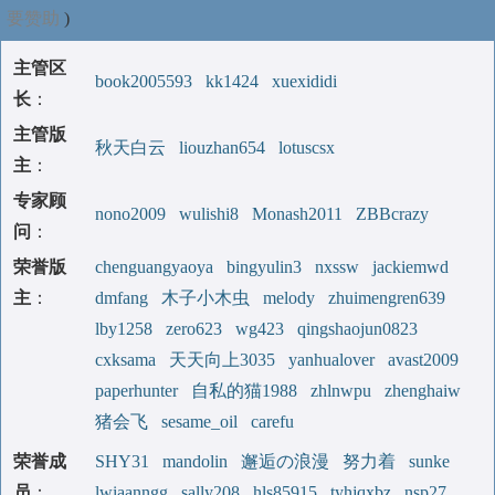
要赞助
)
主管区
book2005593
kk1424
xuexididi
长
：
主管版
秋天白云
liouzhan654
lotuscsx
主
：
专家顾
nono2009
wulishi8
Monash2011
ZBBcrazy
问
：
荣誉版
chenguangyaoya
bingyulin3
nxssw
jackiemwd
主
：
dmfang
木子小木虫
melody
zhuimengren639
lby1258
zero623
wg423
qingshaojun0823
cxksama
天天向上3035
yanhualover
avast2009
paperhunter
自私的猫1988
zhlnwpu
zhenghaiw
猪会飞
sesame_oil
carefu
荣誉成
SHY31
mandolin
邂逅の浪漫
努力着
sunke
员
：
lwiaanngg
sally208
hls85915
tyhjqxbz
nsp27