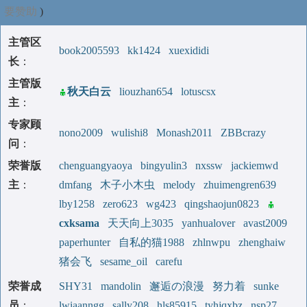
要赞助
)
主管区
book2005593
kk1424
xuexididi
长
：
主管版
秋天白云
liouzhan654
lotuscsx
主
：
专家顾
nono2009
wulishi8
Monash2011
ZBBcrazy
问
：
荣誉版
chenguangyaoya
bingyulin3
nxssw
jackiemwd
主
：
dmfang
木子小木虫
melody
zhuimengren639
lby1258
zero623
wg423
qingshaojun0823
cxksama
天天向上3035
yanhualover
avast2009
paperhunter
自私的猫1988
zhlnwpu
zhenghaiw
猪会飞
sesame_oil
carefu
荣誉成
SHY31
mandolin
邂逅の浪漫
努力着
sunke
员
：
lwiaanngg
sally208
hls85915
tyhjqxbz
nsp27