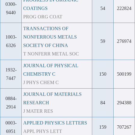
0300-
COATINGS
54
222824
9440
PROG ORG COAT
TRANSACTIONS OF
1003-
NONFERROUS METALS
59
276974
6326
SOCIETY OF CHINA
T NONFERR METAL SOC
JOURNAL OF PHYSICAL
1932-
CHEMISTRY C
150
500199
7447
J PHYS CHEM C
JOURNAL OF MATERIALS
0884-
RESEARCH
84
294388
2914
J MATER RES
0003-
APPLIED PHYSICS LETTERS
159
707267
6951
APPL PHYS LETT