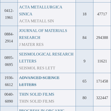
ACTA METALLURGICA
0412-
SINICA
18
47717
1961
ACTA METALL SIN
JOURNAL OF MATERIALS
0884-
RESEARCH
84
294388
2914
J MATER RES
SEISMOLOGICAL RESEARCH
0895-
LETTERS
9
11621
0695
SEISMOL RES LETT
1936-
ADVANCED SCIENCE
65
171458
6612
LETTERS
0040-
THIN SOLID FILMS
80
322447
6090
THIN SOLID FILMS
PROGRESS IN ORGANIC