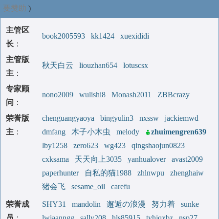
要赞助
)
主管区
book2005593
kk1424
xuexididi
长
：
主管版
秋天白云
liouzhan654
lotuscsx
主
：
专家顾
nono2009
wulishi8
Monash2011
ZBBcrazy
问
：
荣誉版
chenguangyaoya
bingyulin3
nxssw
jackiemwd
主
：
dmfang
木子小木虫
melody
zhuimengren639
lby1258
zero623
wg423
qingshaojun0823
cxksama
天天向上3035
yanhualover
avast2009
paperhunter
自私的猫1988
zhlnwpu
zhenghaiw
猪会飞
sesame_oil
carefu
荣誉成
SHY31
mandolin
邂逅の浪漫
努力着
sunke
员
：
lwiaanngg
sally208
hls85915
tyhjqxbz
nsp27