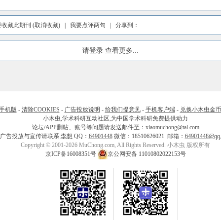
要收藏此期刊
(取消收藏)
|
我要点评两句
| 分享到：
请登录
查看更多...
手机版
-
清除COOKIES
-
广告投放说明
-
给我们提意见
-
手机客户端
-
兑换小木虫金
小木虫,学术科研互动社区,为中国学术科研免费提供动力
论坛/APP删帖、账号等问题请发送邮件至：xiaomuchong@tal.com
广告投放与宣传请联系
李想
QQ：
64901448
微信：18510626021 邮箱：
64901448@qq
Copyright © 2001-2026 MuChong.com, All Rights Reserved. 小木虫 版权所有
京ICP备16008351号
京公网安备 11010802022153号