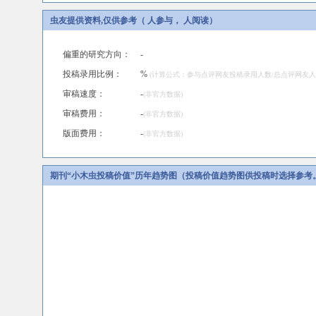
虫友提供资料,仅供参考（ 人参与， 人阅读）
偏重的研究方向：
-
投稿录用比例：
%
(计算公式：参与点评网友投稿录用人数/总点评网友人数×
审稿速度：
-
(非官方数据)
审稿费用：
-
(非官方数据)
版面费用：
-
(非官方数据)
期刊“小木虫投稿价值”历年趋势图（投稿价值趋势图供投稿时选择参考