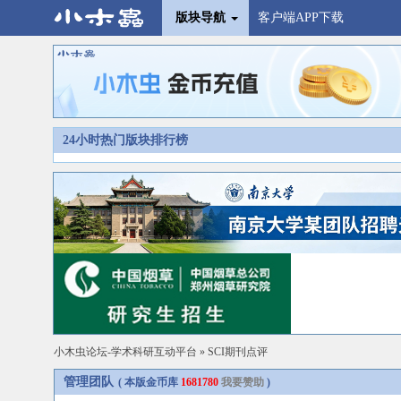
版块导航
客户端APP下载
24小时热门版块排行榜
小木虫论坛-学术科研互动平台
»
SCI期刊点评
管理团队
( 本版金币库
1681780
我要赞助
)