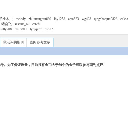
子小木虫
melody
zhuimengren639
lby1258
zero623
wg423
qingshaojun0823
cxks
猪会飞
sesame_oil
carefu
sally208
hls85915
tyhjqxbz
nsp27
我点评的期刊
查阅参考文献
考。为了保证质量，目前只有金币大于50个的虫子可以参与期刊点评。