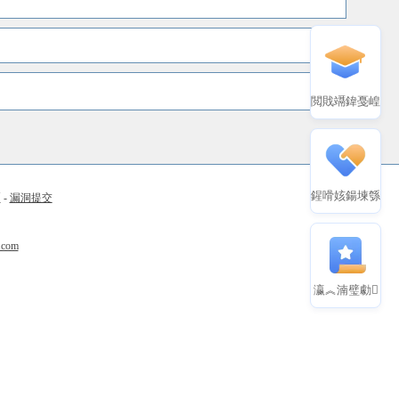
閲戝竵鍏戞崲
鍟嗗姟鍚堜綔
币
-
漏洞提交
.com
瀛︽湳璧勮