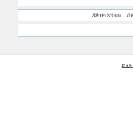
此期刊相关讨论贴
|
我
切换到