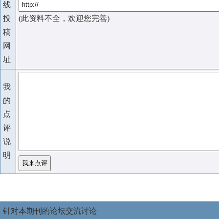
线
投
(此资料不全，欢迎您完善)
稿
网
址
我
的
点
评
说
明
针对本期刊的论坛交流讨论