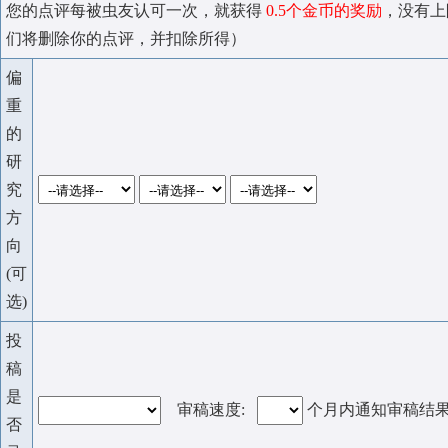
您的点评每被虫友认可一次，就获得
0.5个金币的奖励
，没有上
们将删除你的点评，并扣除所得）
偏
重
的
研
究
方
向
(可
选)
投
稿
是
审稿速度:
个月内通知审稿结
否