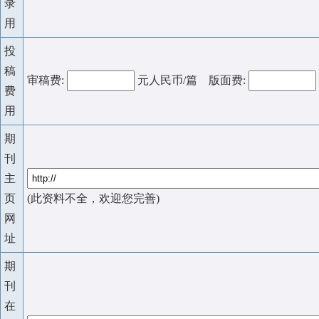
录
用
投
稿
审稿费:
元人民币/篇 版面费:
费
用
期
刊
主
页
(此资料不全，欢迎您完善)
网
址
期
刊
在