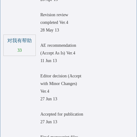
Revision review
completed Ver.4
28 May 13
对我有帮助
AE recommendation
33
(Accept As Is) Ver.4
11 Jun 13
Editor decision (Accept
with Minor Changes)
Ver.4
27 Jun 13
Accepted for publication
27 Jun 13