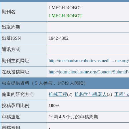
J MECH ROBOT
期刊名
J MECH ROBOT
出版周期
出版ISSN
1942-4302
通讯方式
期刊主页网址
http://mechanismsrobotics.asmedi ... me.org
在线投稿网址
http://journaltool.asme.org/Content/Submit
虫友提供资料（ 5 人参与，14749 人阅读）
偏重的研究方向
机械工程
(2)
机构学与机器人
(2)
工程与
投稿录用比例
100
%
审稿速度
平均
4.5
个月的审稿周期
审稿费用
-