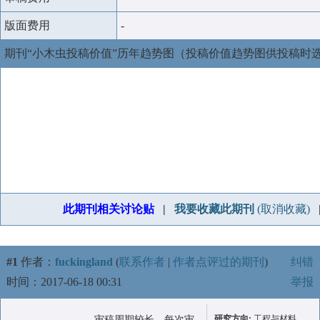
版面费用
-
期刊“小木虫投稿价值”历年趋势图（投稿价值趋势图供投稿时
此期刊相关讨论贴
|
我要收藏此期刊
(取消收藏)
#1
作者：
fuckingland
(
联系作者
|
作者点评过的期刊
)
纠错
时间：2017-06-18 00:31
举报
研究方向:
工程与材料
审稿周期较长，每次审