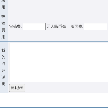
录
用
投
稿
审稿费:
元人民币/篇 版面费:
费
用
我
的
点
评
说
明