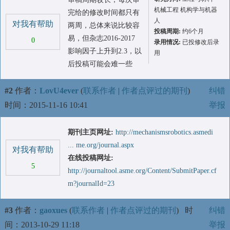
机械工程 机构学与机器
完给的修改时间都只有
人
对我有帮助
两周，总体来说比较容
投稿周期:
约6个月
易，但杂志2016-2017
0
录用情况:
已投修改后录
影响因子上升到2.3，以
用
后投稿可能会难一些
#2
作者：
LovU4ever
(
联系作者
|
作者点评过的期刊
)
纠错
时间：2015-11-16 10:41
举报
期刊主页网址:
http://mechanismsrobotics.asmedi
... me.org/journal.aspx
对我有帮助
在线投稿网址:
5
http://journaltool.asme.org/Content/SubmitPaper.cf
m?journalId=23
#3
作者：
gaoxues
(
联系作者
|
作者点评过的期刊
)
时
纠错
间：2013-10-29 11:18
举报