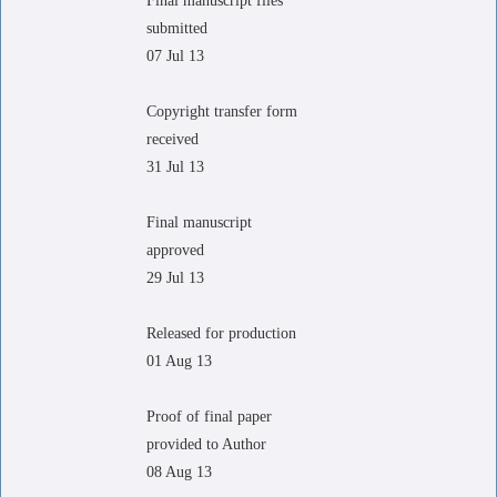
Final manuscript files
submitted
07 Jul 13
Copyright transfer form
received
31 Jul 13
Final manuscript
approved
29 Jul 13
Released for production
01 Aug 13
Proof of final paper
provided to Author
08 Aug 13