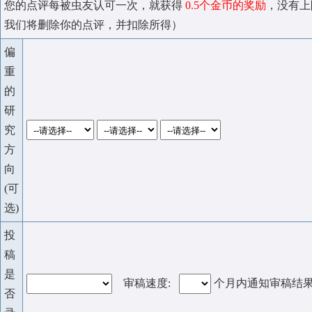
您的点评每被虫友认可一次，就获得
0.5个金币的奖励
，没有上
我们将删除你的点评，并扣除所得）
偏
重
的
研
究
方
向
(可
选)
投
稿
是
审稿速度:
个月内通知审稿结
否