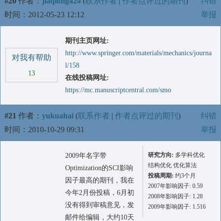
#20
作者：
jiaqiong424
(
联系作者
|
作者点评过的期刊
)
纠错
时间：2012-05-23 12:12
举报
期刊主页网址:
http://www.springer.com/materials/mechanics/journa
对我有帮助
l/158
13
在线投稿网址:
https://mc.manuscriptcentral.com/smo
#21
作者：
yukuahai
(
联系作者
|
作者点评过的期刊
)
纠错
时间：2010-10-29 09:31
举报
研究方向:
多学科优化
2009年名字带
结构优化 优化算法
Optimization的SCI影响
投稿周期:
约3个月
因子最高的期刊，我在
2007年影响因子: 0.59
今年2月份投稿，6月初
2008年影响因子: 1.28
没有得到审稿意见，发
2009年影响因子: 1.516
邮件给编辑，大约10天