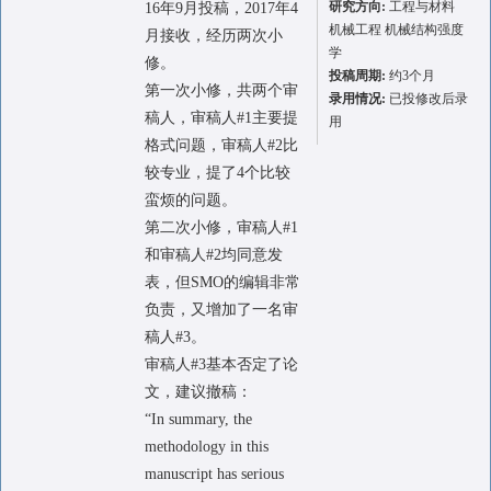
研究方向:
工程与材料
16年9月投稿，2017年4
机械工程 机械结构强度
月接收，经历两次小
学
修。
投稿周期:
约3个月
第一次小修，共两个审
录用情况:
已投修改后录
稿人，审稿人#1主要提
用
格式问题，审稿人#2比
较专业，提了4个比较
蛮烦的问题。
第二次小修，审稿人#1
和审稿人#2均同意发
表，但SMO的编辑非常
负责，又增加了一名审
稿人#3。
审稿人#3基本否定了论
文，建议撤稿：
“In summary, the
methodology in this
manuscript has serious