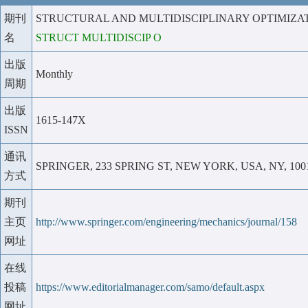
期刊
STRUCTURAL AND MULTIDISCIPLINARY OPTIMIZA
名
STRUCT MULTIDISCIP O
出版
Monthly
周期
出版
1615-147X
ISSN
通讯
SPRINGER, 233 SPRING ST, NEW YORK, USA, NY, 100
方式
期刊
主页
http://www.springer.com/engineering/mechanics/journal/158
网址
在线
投稿
https://www.editorialmanager.com/samo/default.aspx
网址