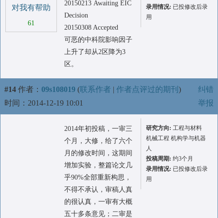
20150213 Awaiting EIC
对我有帮助
录用情况:
已投修改后录
Decision
用
61
20150308 Accepted
可恶的中科院影响因子
上升了却从2区降为3
区。
#14
作者：
09s108019
(
联系作者
|
作者点评过的期刊
)
纠错
时间：2014-12-19 10:01
举报
研究方向:
工程与材料
2014年初投稿，一审三
机械工程 机构学与机器
个月，大修，给了六个
人
月的修改时间，这期间
投稿周期:
约3个月
增加实验，整篇论文几
录用情况:
已投修改后录
乎90%全部重新构思，
用
不得不承认，审稿人真
的很认真，一审有大概
五十多条意见；二审是