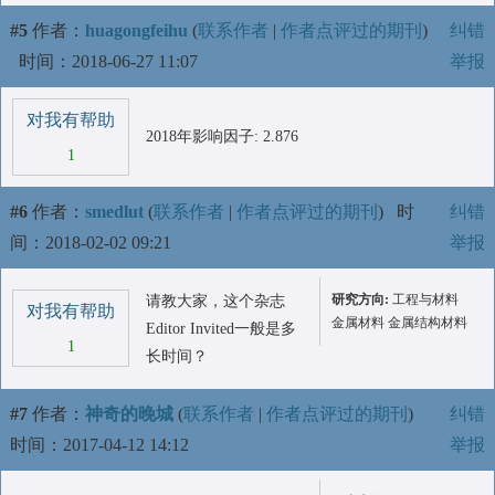
#5
作者：
huagongfeihu
(
联系作者
|
作者点评过的期刊
)
纠错
时间：2018-06-27 11:07
举报
对我有帮助
2018年影响因子: 2.876
1
#6
作者：
smedlut
(
联系作者
|
作者点评过的期刊
)
时
纠错
间：2018-02-02 09:21
举报
研究方向:
工程与材料
请教大家，这个杂志
对我有帮助
金属材料 金属结构材料
Editor Invited一般是多
1
长时间？
#7
作者：
神奇的晚城
(
联系作者
|
作者点评过的期刊
)
纠错
时间：2017-04-12 14:12
举报