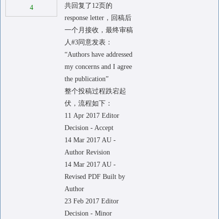
共回复了12页的
4
response letter，回稿后
一个月接收，最终审稿
人#3同意发表：
“Authors have addressed
my concerns and I agree
the publication”
整个投稿过程跌宕起
伏，流程如下：
11 Apr 2017 Editor
Decision - Accept
14 Mar 2017 AU -
Author Revision
14 Mar 2017 AU -
Revised PDF Built by
Author
23 Feb 2017 Editor
Decision - Minor