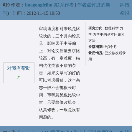
#19
作者：
huagongfeihu
(
联系作者
|
作者点评过的期
纠错
刊
)
时间：2012-11-15 19:53
举报
研究方向:
数理科学 力
审稿速度相对来说是比
学 力学中的基本问题和
较快的，三个月内给意
方法
见，影响因子中等偏
投稿周期:
约3个月
上，对论文质量要求比
录用情况:
已投修改后录
较高，有一定难度，结
用
构优化类很不错的杂
对我有帮助
志！如果文章写的好的
21
可以考虑投稿，这个杂
志一般不会拖很长时
间，审稿意见也比较中
肯，只要给修改机会，
认真修改，一般是没有
问题的。