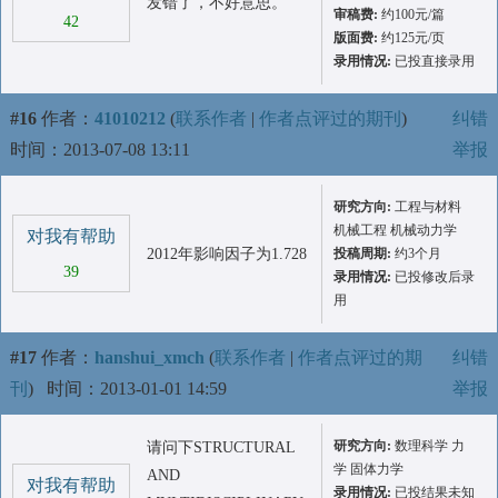
发错了，不好意思。
审稿费:
约100元/篇
42
版面费:
约125元/页
录用情况:
已投直接录用
#16
作者：
41010212
(
联系作者
|
作者点评过的期刊
)
纠错
时间：2013-07-08 13:11
举报
研究方向:
工程与材料
机械工程 机械动力学
对我有帮助
2012年影响因子为1.728
投稿周期:
约3个月
39
录用情况:
已投修改后录
用
#17
作者：
hanshui_xmch
(
联系作者
|
作者点评过的期
纠错
刊
)
时间：2013-01-01 14:59
举报
研究方向:
数理科学 力
请问下STRUCTURAL
学 固体力学
AND
对我有帮助
录用情况:
已投结果未知