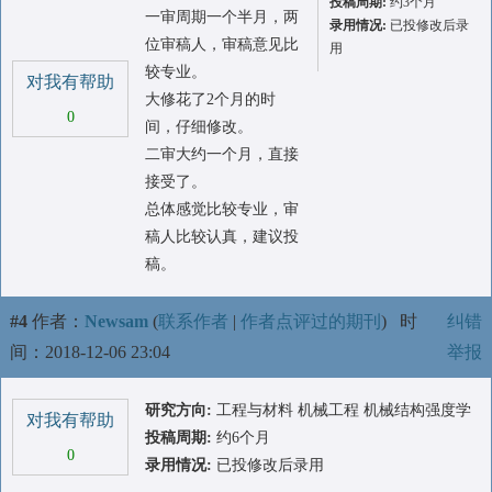
投稿周期:
约3个月
一审周期一个半月，两
录用情况:
已投修改后录
位审稿人，审稿意见比
用
较专业。
对我有帮助
大修花了2个月的时
0
间，仔细修改。
二审大约一个月，直接
接受了。
总体感觉比较专业，审
稿人比较认真，建议投
稿。
#4
作者：
Newsam
(
联系作者
|
作者点评过的期刊
)
时
纠错
间：2018-12-06 23:04
举报
研究方向:
工程与材料 机械工程 机械结构强度学
对我有帮助
投稿周期:
约6个月
0
录用情况:
已投修改后录用