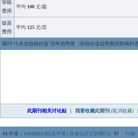
审稿
平均
100
元/篇
费用
版面
平均
125
元/页
费用
期刊“小木虫投稿价值”历年趋势图（投稿价值趋势图供投稿时
此期刊相关讨论贴
|
我要收藏此期刊
(取消收藏)
#1
作者：
41010212
(
联系作者
|
作者点评过的期刊
)
时
纠错