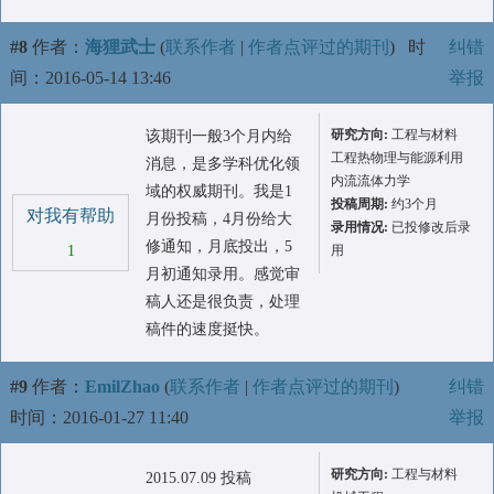
#8
作者：
海狸武士
(
联系作者
|
作者点评过的期刊
)
时
纠错
间：2016-05-14 13:46
举报
研究方向:
工程与材料
该期刊一般3个月内给
工程热物理与能源利用
消息，是多学科优化领
内流流体力学
域的权威期刊。我是1
投稿周期:
约3个月
对我有帮助
月份投稿，4月份给大
录用情况:
已投修改后录
修通知，月底投出，5
1
用
月初通知录用。感觉审
稿人还是很负责，处理
稿件的速度挺快。
#9
作者：
EmilZhao
(
联系作者
|
作者点评过的期刊
)
纠错
时间：2016-01-27 11:40
举报
研究方向:
工程与材料
2015.07.09 投稿