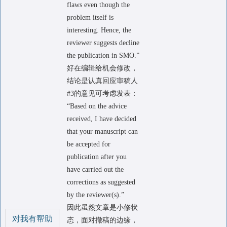
flaws even though the
problem itself is
interesting. Hence, the
reviewer suggests decline
the publication in SMO.”
好在编辑给机会修改，
结论是认真回应审稿人
#3的意见可考虑发表：
“Based on the advice
received, I have decided
that your manuscript can
be accepted for
publication after you
have carried out the
corrections as suggested
by the reviewer(s).”
因此虽然文章是小修状
对我有帮助
态，面对撤稿的边缘，