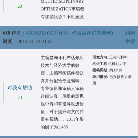
MULTIDISCIPLINARY
28
OPTIMIZATION审稿都
有哪些状态？不胜感激
#18
作者：
41010212
(
联系作者
|
作者点评过的期刊
)
纠错
时间：2012-11-22 21:07
举报
研究方向:
工程与材料
主编是匈牙利布达佩斯
机械工程 机械动力学
技术与经济大学的教
投稿周期:
约3个月
授，主编审阅稿件很认
录用情况:
已投修改后录
真并分配给专业编辑，
用
对我有帮助
专业编辑和审稿人审稿
详细认真，所提的意见
23
很中肯和有指导改进价
值，对于提升论文的质
量有帮助。。2011年影
响因子为1.488