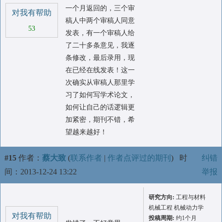
一个月返回的，三个审
对我有帮助
稿人中两个审稿人同意
53
发表，有一个审稿人给
了二十多条意见，我逐
条修改，最后录用，现
在已经在线发表！这一
次确实从审稿人那里学
习了如何写学术论文，
如何让自己的话逻辑更
加紧密，期刊不错，希
望越来越好！
#15
作者：
蔡大致
(
联系作者
|
作者点评过的期刊
)
时
纠错
间：2013-12-24 13:22
举报
研究方向:
工程与材料
机械工程 机械动力学
对我有帮助
投稿周期:
约1个月