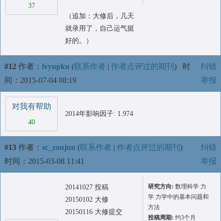
37
（追加：大修后，几天
就录用了，自己运气挺
好的。）
#12
作者：
lvyupku
(
联系作者
|
作者点评过的期刊
)
时
纠错
间：2015-07-04 08:19
举报
对我有帮助
2014年影响因子: 1.974
40
#13
作者：
sc_zoujun
(
联系作者
|
作者点评过的期刊
)
纠错
时间：2015-03-08 11:41
举报
研究方向:
数理科学 力
20141027 投稿
学 力学中的基本问题和
20150102 大修
方法
20150116 大修提交
投稿周期:
约3个月