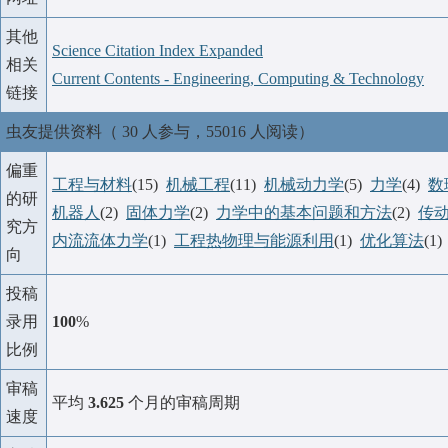
其他
Science Citation Index Expanded
相关
Current Contents - Engineering, Computing & Technology
链接
虫友提供资料（ 30 人参与，55016 人阅读）
偏重
工程与材料
(15)
机械工程
(11)
机械动力学
(5)
力学
(4)
数
的研
机器人
(2)
固体力学
(2)
力学中的基本问题和方法
(2)
传
究方
内流流体力学
(1)
工程热物理与能源利用
(1)
优化算法
(1
向
投稿
录用
100
%
比例
审稿
平均
3.625
个月的审稿周期
速度