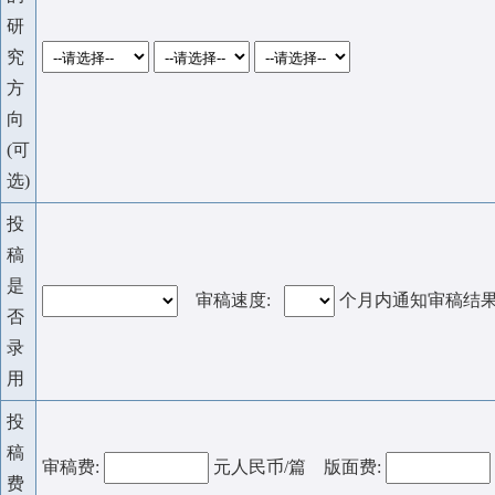
研
究
方
向
(可
选)
投
稿
是
审稿速度:
个月内通知审稿结
否
录
用
投
稿
审稿费:
元人民币/篇 版面费:
费