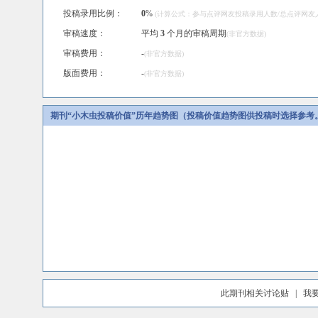
投稿录用比例：
0
%
(计算公式：参与点评网友投稿录用人数/总点评网友人数
审稿速度：
平均
3
个月的审稿周期
(非官方数据)
审稿费用：
-
(非官方数据)
版面费用：
-
(非官方数据)
期刊“小木虫投稿价值”历年趋势图（投稿价值趋势图供投稿时选择参考
此期刊相关讨论贴
|
我