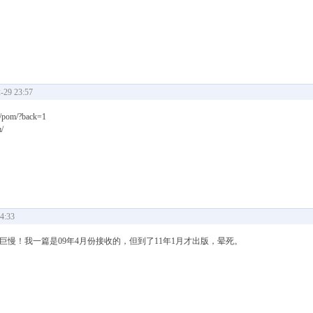
29 23:57
ls/pom/?back=1
/
4:33
巨慢！我一篇是09年4月份接收的，但到了11年1月才出版，晕死。