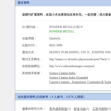
基本资料
该期刊扩展资料，欢迎小木虫资深虫友来补充。一起完善，供大家参
SCI期刊名：
POWDER METALLURGY
POWDER METALL
出版周期：
Quarterly
出版ISSN：
0032-5899
通讯方式：
MANEY PUBLISHING, STE 1C, JOSEPHS WE
期刊主页网址：
http://maney.co.uk/index.php/journals/pom/?back=1
在线投稿网址：
http://www.editorialmanager.com/pom/
其他相关链接：
Science Citation Index
Science Citation Index Expanded
Current Contents - Engineering, Computing & Tech
虫友提供资料,仅供参考（ 9 人参与，12170 人阅读）
偏重的研究方向：
零件成形制造
(1)
粉末冶金
(1)
工程与材料
(1)