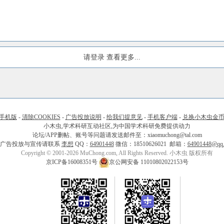
请登录
查看更多...
手机版
-
清除COOKIES
-
广告投放说明
-
给我们提意见
-
手机客户端
-
兑换小木虫金
小木虫,学术科研互动社区,为中国学术科研免费提供动力
论坛/APP删帖、账号等问题请发送邮件至：xiaomuchong@tal.com
广告投放与宣传请联系
李想
QQ：
64901448
微信：18510626021 邮箱：
64901448@qq
Copyright © 2001-2026 MuChong.com, All Rights Reserved. 小木虫 版权所有
京ICP备16008351号
京公网安备 11010802022153号