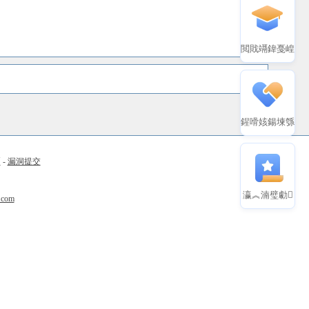
閲戝竵鍏戞崲
鍟嗗姟鍚堜綔
币
-
漏洞提交
瀛︽湳璧勮
.com