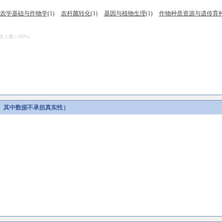
农学基础与作物学
(1)
农杆菌转化
(1)
基因与植物生理
(1)
作物种质资源与遗传育
数×100%)
。其中数据不承担真实性）