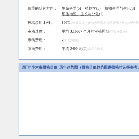
偏重的研究方向：
生命科学
(5)
植物学
(3)
植物生理与生化
(3)
细胞增殖、生长与分化
(1)
投稿录用比例：
100
%
(计算公式：参与点评网友投稿录用人数/总点评网友人
审稿速度：
平均
3.16667
个月的审稿周期
(非官方数据)
审稿费用：
-
(非官方数据)
版面费用：
平均
2400
元/页
(非官方数据)
期刊“小木虫投稿价值”历年趋势图（投稿价值趋势图供投稿时选择参考