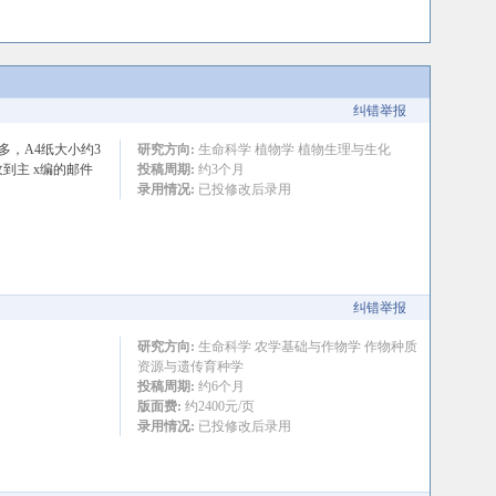
纠错举报
多，A4纸大小约3
研究方向:
生命科学 植物学 植物生理与生化
到主 x编的邮件
投稿周期:
约3个月
录用情况:
已投修改后录用
纠错举报
研究方向:
生命科学 农学基础与作物学 作物种质
资源与遗传育种学
投稿周期:
约6个月
版面费:
约2400元/页
录用情况:
已投修改后录用