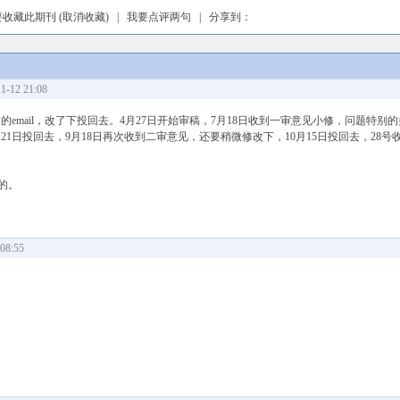
要收藏此期刊
(取消收藏)
|
我要点评两句
| 分享到：
-12 21:08
过的email，改了下投回去。4月27日开始审稿，7月18日收到一审意见小修，问题特别的
1日投回去，9月18日再次收到二审意见，还要稍微修改下，10月15日投回去，28号收
费的。
08:55