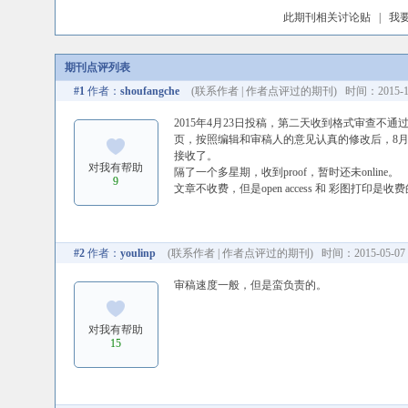
此期刊相关讨论贴
|
我
期刊点评列表
#1
作者：
shoufangche
(
联系作者
|
作者点评过的期刊
) 时间：2015-11
2015年4月23日投稿，第二天收到格式审查不通
页，按照编辑和审稿人的意见认真的修改后，8月2
接收了。
对我有帮助
隔了一个多星期，收到proof，暂时还未online。
9
文章不收费，但是open access 和 彩图打印是收
#2
作者：
youlinp
(
联系作者
|
作者点评过的期刊
) 时间：2015-05-07 
审稿速度一般，但是蛮负责的。
对我有帮助
15