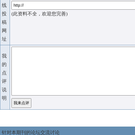
线
投
(此资料不全，欢迎您完善)
稿
网
址
我
的
点
评
说
明
针对本期刊的论坛交流讨论