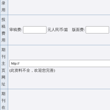
录
用
投
稿
审稿费:
元人民币/篇 版面费:
费
用
期
刊
主
页
(此资料不全，欢迎您完善)
网
址
期
刊
在