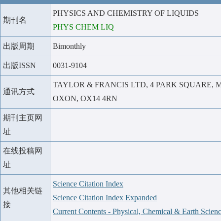
PHYSICS AND CHEMISTRY OF LIQUIDS
期刊名
PHYS CHEM LIQ
出版周期
Bimonthly
出版ISSN
0031-9104
TAYLOR & FRANCIS LTD, 4 PARK SQUARE, 
通讯方式
OXON, OX14 4RN
期刊主页网
址
在线投稿网
址
Science Citation Index
其他相关链
Science Citation Index Expanded
接
Current Contents - Physical, Chemical & Earth Scien