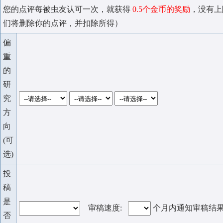
您的点评每被虫友认可一次，就获得
0.5个金币的奖励
，没有上
们将删除你的点评，并扣除所得）
偏
重
的
研
究
方
向
(可
选)
投
稿
是
审稿速度:
个月内通知审稿结
否