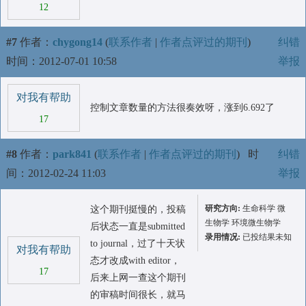
12
#7
作者：
chygong14
(
联系作者
|
作者点评过的期刊
)
纠错
时间：2012-07-01 10:58
举报
对我有帮助
控制文章数量的方法很奏效呀，涨到6.692了
17
#8
作者：
park841
(
联系作者
|
作者点评过的期刊
)
时
纠错
间：2012-02-24 11:03
举报
研究方向:
生命科学 微
这个期刊挺慢的，投稿
生物学 环境微生物学
后状态一直是submitted
录用情况:
已投结果未知
to journal，过了十天状
对我有帮助
态才改成with editor，
17
后来上网一查这个期刊
的审稿时间很长，就马