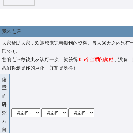
3
我来点评
大家帮助大家，欢迎您来完善期刊的资料。每人30天之内只有
币>50)。
您的点评每被虫友认可一次，就获得
0.5个金币的奖励
，没有上
我们将删除你的点评，并扣除所得）
偏
重
的
研
究
方
向