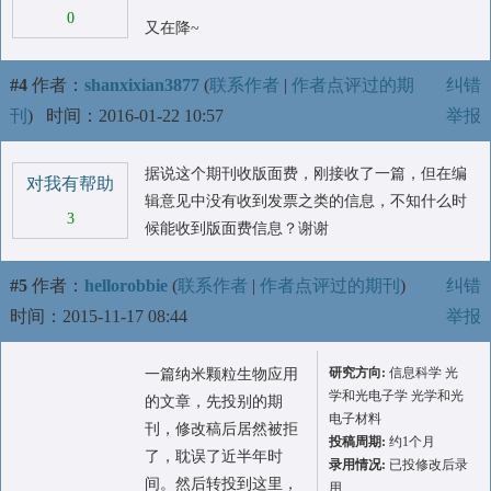
0
又在降~
#4
作者：
shanxixian3877
(
联系作者
|
作者点评过的期
纠错
刊
)
时间：2016-01-22 10:57
举报
据说这个期刊收版面费，刚接收了一篇，但在编
对我有帮助
辑意见中没有收到发票之类的信息，不知什么时
3
候能收到版面费信息？谢谢
#5
作者：
hellorobbie
(
联系作者
|
作者点评过的期刊
)
纠错
时间：2015-11-17 08:44
举报
研究方向:
信息科学 光
一篇纳米颗粒生物应用
学和光电子学 光学和光
的文章，先投别的期
电子材料
刊，修改稿后居然被拒
投稿周期:
约1个月
了，耽误了近半年时
录用情况:
已投修改后录
间。然后转投到这里，
用