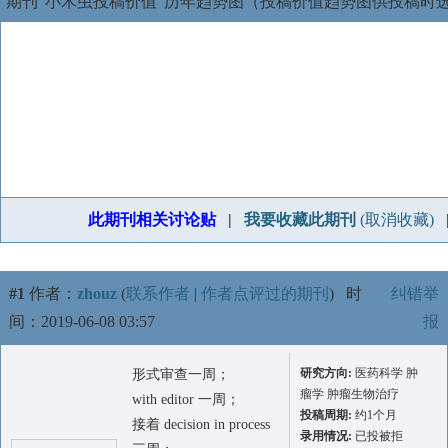
期刊“小木虫投稿价值”历年趋势图（投稿价值趋势图供投稿时
此期刊相关讨论贴
|
我要收藏此期刊
(取消收藏)
#1
作者：
zhouz
(
联系作者
|
作者点评过的期刊
)
时
纠错举
间：2019-06-08 03:57
报
研究方向:
医药科学 肿
形式审查一周；
瘤学 肿瘤生物治疗
with editor 一周；
投稿周期:
约1个月
接着 decision in process
录用情况:
已投被拒