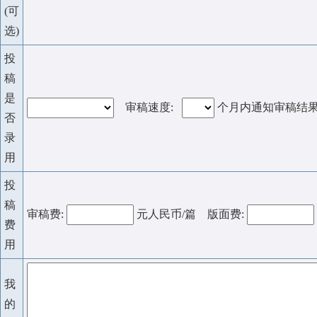
(可
选)
投
稿
是
审稿速度:
个月内通知审稿结
否
录
用
投
稿
审稿费:
元人民币/篇 版面费:
费
用
我
的