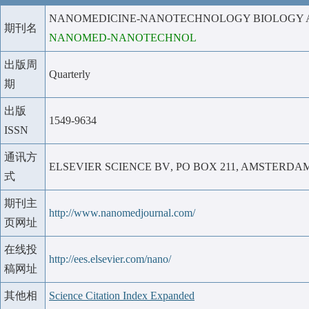
NANOMEDICINE-NANOTECHNOLOGY BIOLOGY 
期刊名
NANOMED-NANOTECHNOL
出版周
Quarterly
期
出版
1549-9634
ISSN
通讯方
ELSEVIER SCIENCE BV
, PO BOX 211, AMSTERDA
式
期刊主
http://www.nanomedjournal.com/
页网址
在线投
http://ees.elsevier.com/nano/
稿网址
其他相
Science Citation Index Expanded