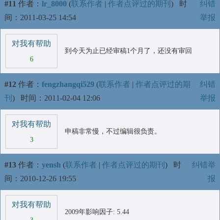
#11
作者：
lr_8000
(
联系作者
|
作者点评过的期刊
)
时
纠错
间：2011-03-25 14:54
举报
对我有帮助
到今天为止已经审稿1个月了，还没有审回
6
#12
作者：
fengzhangqi529
(
联系作者
|
作者点评过的期
纠错
刊
)
时间：2011-02-04 12:06
举报
对我有帮助
申稿非常慢，不过编辑很负责。
3
#13
作者：
yensh
(
联系作者
|
作者点评过的期刊
)
时
纠错举
间：2010-12-26 19:55
报
对我有帮助
2009年影响因子: 5.44