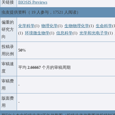
关链接
BIOSIS Previews
虫友提供资料（ 19 人参与，17521 人阅读）
偏重的
化学科学
(1)
物理化学
(1)
生物物理化学
(1)
生命科学
(
研究方
(1)
环境微生物学
(1)
信息科学
(1)
光学和光电子学
(1)
向
投稿录
50
%
用比例
审稿速
平均
2.66667
个月的审稿周期
度
审稿费
-
用
版面费
-
用