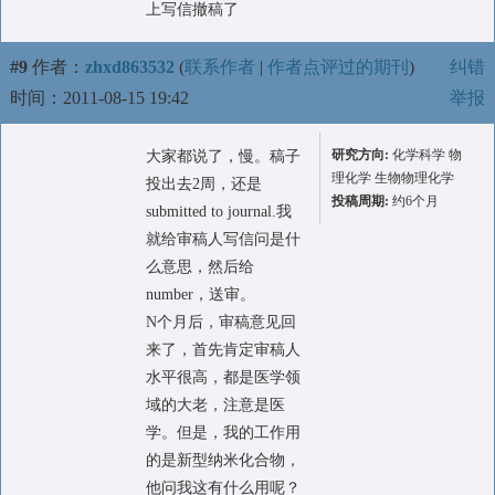
上写信撤稿了
#9
作者：
zhxd863532
(
联系作者
|
作者点评过的期刊
)
纠错
时间：2011-08-15 19:42
举报
研究方向:
化学科学 物
大家都说了，慢。稿子
理化学 生物物理化学
投出去2周，还是
投稿周期:
约6个月
submitted to journal.我
就给审稿人写信问是什
么意思，然后给
number，送审。
N个月后，审稿意见回
来了，首先肯定审稿人
水平很高，都是医学领
域的大老，注意是医
学。但是，我的工作用
的是新型纳米化合物，
他问我这有什么用呢？