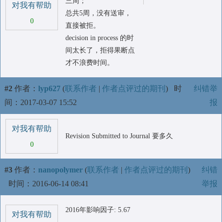
三周；
对我有帮助
总共5周，没有送审，
0
直接被拒。
decision in process 的时
间太长了，拒得果断点
才不浪费时间。
#2
作者：
lyp627
(
联系作者
|
作者点评过的期刊
)
时
纠错举
间：2017-03-07 15:52
报
对我有帮助
Revision Submitted to Journal 要多久
0
#3
作者：
nanopolymer
(
联系作者
|
作者点评过的期刊
)
纠错
时间：2016-06-14 08:41
举报
2016年影响因子: 5.67
对我有帮助