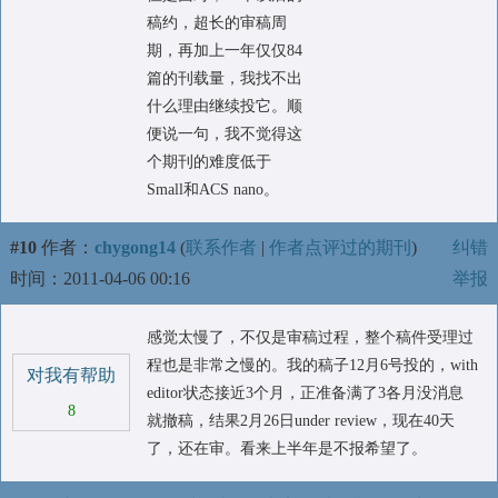
稿约，超长的审稿周
期，再加上一年仅仅84
篇的刊载量，我找不出
什么理由继续投它。顺
便说一句，我不觉得这
个期刊的难度低于
Small和ACS nano。
#10
作者：
chygong14
(
联系作者
|
作者点评过的期刊
)
纠错
时间：2011-04-06 00:16
举报
感觉太慢了，不仅是审稿过程，整个稿件受理过
程也是非常之慢的。我的稿子12月6号投的，with
对我有帮助
editor状态接近3个月，正准备满了3各月没消息
8
就撤稿，结果2月26日under review，现在40天
了，还在审。看来上半年是不报希望了。