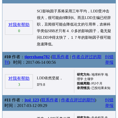
SCI影响因子系将采用三年平均，LDD受冲击
很大，很可能由9降到6。而且LDD主编已经辞
对我有帮助
职，丑闻很可能会降低论文的引用率，农林科
0
学类似SBB才只有４.０多的影响因子，毫无疑
问LDD冲得太快了，１７年的影响因子很可能
急速降低。
#10
作者：
tigerzhang782
(
联系作者
|
作者点评过的期
纠错
刊
)
时间：2017-06-14 00:56
举报
研究方向:
地球科学 地
对我有帮助
LDD依然坚挺，
理学 土壤学
投稿周期:
约3个月
3
IF9.8
录用情况:
已投结果未知
#11
作者：
jxsl_123
(
联系作者
|
作者点评过的期刊
)
纠错
时间：2017-03-12 09:29
举报
研究方向:
生命科学 生