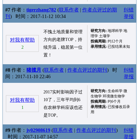
#7
作者：
tigerzhang782
(
联系作者
|
作者点评过的期
纠错
刊
)
时间：2017-11-12 10:34
举报
研究方向:
地球科学 地
不愧土地质量和管理
理学 土壤学
对我有帮助
方向的老牌TOP，持
投稿周期:
约12个月
录用情况:
已投结果未知
2
续升温，稳居第一位
置！
#8
作者：
猪揽月
(
联系作者
|
作者点评过的期刊
)
时
纠错
间：2017-11-10 22:46
举报
研究方向:
生命科学 微
2017实时影响因子过
生物学 环境微生物学
对我有帮助
10了，三年平均到6
投稿周期:
约6个月
录用情况:
已投修改后录
1
在农林学科应该也还
用
是TOP。
#9
作者：
jy02908619
(
联系作者
|
作者点评过的期刊
)
纠错
时间：2017-11-07 14:57
举报