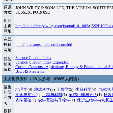
通讯
JOHN WILEY & SONS LTD, THE ATRIUM, SOUTHER
SUSSEX, PO19 8SQ
方式
期刊
主页
http://onlinelibrary.wiley.com/journal/10.1002/(ISSN)1099-
网址
在线
投稿
http://mc.manuscriptcentral.com/ldd
网址
Science Citation Index
其他
Science Citation Index Expanded
相关
Current Contents - Agriculture, Biology & Environmental Sc
链接
BIOSIS Previews
虫友提供资料（ 28 人参与，62665 人阅读）
偏重
地理学
(9)
地球科学
(9)
土壤学
(5)
生命科学
(4)
自然地
的研
冶金与矿业
(1)
工程与材料
(1)
遥感机理与方法
(1)
环境
究方
农学基础
(1)
农学基础与作物学
(1)
保护生物学与恢复
向
投稿