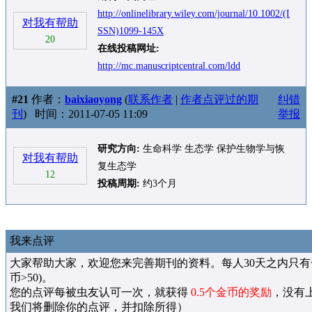
http://onlinelibrary.wiley.com/journal/10.1002/(I
对我有帮助
SSN)1099-145X
20
在线投稿网址:
http://mc.manuscriptcentral.com/ldd
#21
作者：
baixiaoyong
(
联系作者
|
作者点评过的期
纠错
刊
)
时间：2011-07-05 11:09
举报
研究方向:
生命科学 生态学 保护生物学与恢
对我有帮助
复生态学
12
投稿周期:
约3个月
我来点评
大家帮助大家，欢迎您来完善期刊的资料。每人30天之内只有
币>50)。
您的点评每被虫友认可一次，就获得
0.5个金币的奖励
，没有
我们将删除你的点评，并扣除所得）