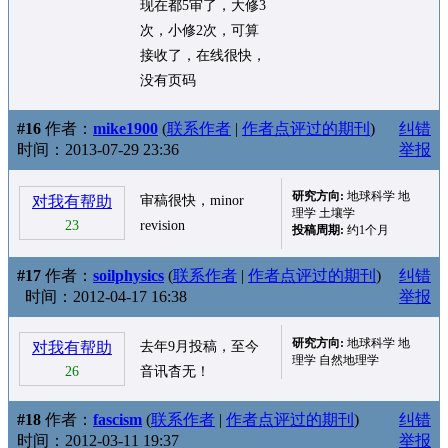
现在都5审了，大修3
次，小修2次，可算
接收了，在线很快，
没有页码
#16
作者：
mike1900
(
联系作者
|
作者点评过的期刊
)
纠错
时间：2013-07-29 23:36
举报
研究方向:
地球科学 地
对我有帮助
审稿很快，minor
理学 土壤学
23
revision
投稿周期:
约1个月
#17
作者：
soilphysics
(
联系作者
|
作者点评过的期刊
)
纠错
时间：2012-04-17 16:38
举报
研究方向:
地球科学 地
对我有帮助
去年9月投稿，至今
理学 自然地理学
26
音讯杳无！
#18
作者：
fascism
(
联系作者
|
作者点评过的期刊
)
纠错
时间：2012-03-11 19:37
举报