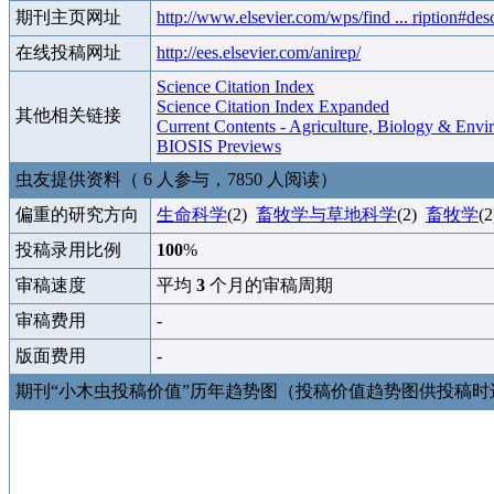
期刊主页网址
http://www.elsevier.com/wps/find ... ription#des
在线投稿网址
http://ees.elsevier.com/anirep/
Science Citation Index
Science Citation Index Expanded
其他相关链接
Current Contents - Agriculture, Biology & Envi
BIOSIS Previews
虫友提供资料（ 6 人参与，7850 人阅读）
偏重的研究方向
生命科学
(2)
畜牧学与草地科学
(2)
畜牧学
(
投稿录用比例
100
%
审稿速度
平均
3
个月的审稿周期
审稿费用
-
版面费用
-
期刊“小木虫投稿价值”历年趋势图（投稿价值趋势图供投稿