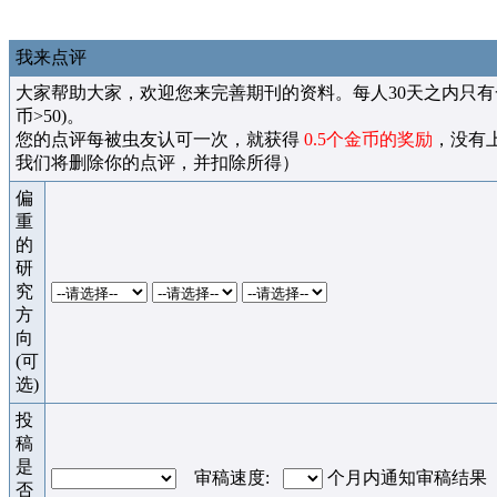
我来点评
大家帮助大家，欢迎您来完善期刊的资料。每人30天之内只有
币>50)。
您的点评每被虫友认可一次，就获得
0.5个金币的奖励
，没有
我们将删除你的点评，并扣除所得）
偏
重
的
研
究
方
向
(可
选)
投
稿
是
审稿速度:
个月内通知审稿结果
否