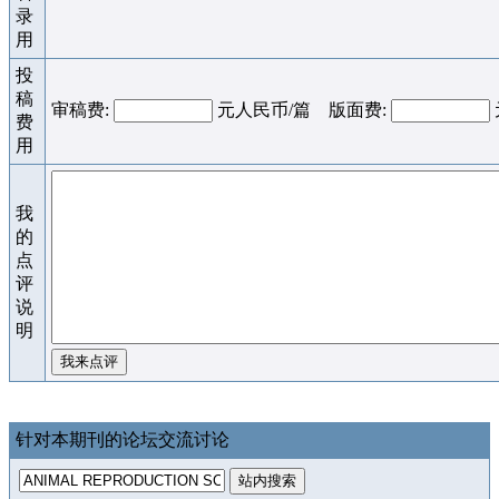
录
用
投
稿
审稿费:
元人民币/篇 版面费:
费
用
我
的
点
评
说
明
针对本期刊的论坛交流讨论