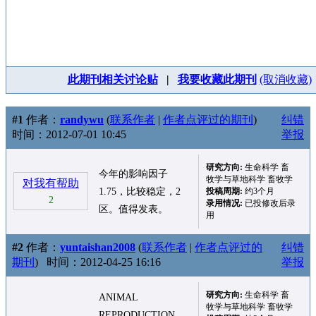
此期刊相关讨论贴
|
我要收藏此期刊
(取消收藏)
#1
作者：
randywu
(
联系作者
|
作者点评过的期刊
)
纠错
时间：2012-07-01 10:45
举报
研究方向:
生命科学 畜
今年的影响因子
牧学与草地科学 畜牧学
对我有帮助
1.75，比较稳定，2
投稿周期:
约3个月
2
录用情况:
已投修改后录
区。值得发表。
用
#2
作者：
yuntaishan2008
(
联系作者
|
作者点评过的
纠错
期刊
)
时间：2012-04-25 16:16
举报
研究方向:
生命科学 畜
ANIMAL
牧学与草地科学 畜牧学
REPRODUCTION