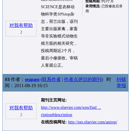
投稿周期:
约3个月
录用情况:
已投修改后录
SCIENCE是农林动
用
物科学类10%top杂
志，荷兰出版，该刊
对我有帮助
主要出版家禽，家畜
2
等非实验模式动物生
殖方面的相关研究，
投稿周期近2个月，
最后小修接收。审稿
人客观公正。
#3
作者：
seapass
(
联系作者
|
作者点评过的期刊
)
时
纠错
间：2011-08-19 16:15
举报
期刊主页网址:
对我有帮助
http://www.elsevier.com/wps/find ...
2
ription#description
在线投稿网址:
http://ees.elsevier.com/anirep/