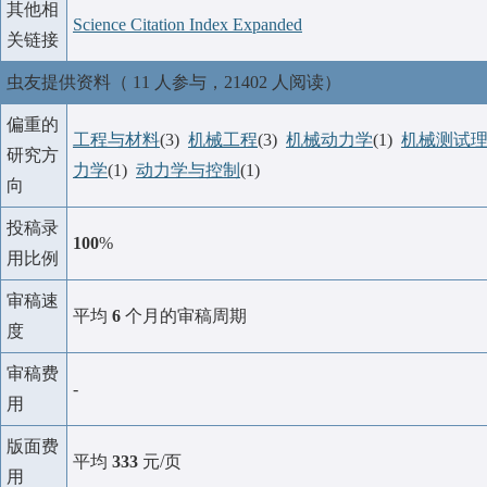
其他相
Science Citation Index Expanded
关链接
虫友提供资料（ 11 人参与，21402 人阅读）
偏重的
工程与材料
(3)
机械工程
(3)
机械动力学
(1)
机械测试
研究方
力学
(1)
动力学与控制
(1)
向
投稿录
100
%
用比例
审稿速
平均
6
个月的审稿周期
度
审稿费
-
用
版面费
平均
333
元/页
用