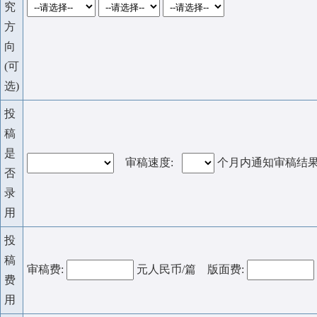
究
方
向
(可
选)
投
稿
是
审稿速度:
个月内通知审稿结
否
录
用
投
稿
审稿费:
元人民币/篇 版面费:
费
用