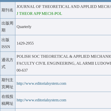
JOURNAL OF THEORETICAL AND APPLIED MECH
期刊名
J THEOR APP MECH-POL
出版周
Quarterly
期
出版
1429-2955
ISSN
POLISH SOC THEORETICAL & APPLIED MECHANI
通讯方
FACULTY CIVIL ENGINEERING, AL ARMII LUDOWE
式
00-637
期刊主
http://www.editorialsystem.com
页网址
在线投
http://www.editorialsystem.com
稿网址