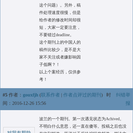
这个问题）。另外，稿
件处理速度很慢，但是
给作者的修改时间却很
短，大家一定要注意，
不要错过deadline。
这个期刊上的中国人的
稿件比较少，是不是大
家不关注或者嫌影响因
子低啊？！
以上个案经历，仅供参
考！
#5
作者：
gouxfjh
(
联系作者
|
作者点评过的期刊
)
时
纠错举
间：2016-12-26 15:56
报
波兰的一个期刊。第一次遇见状态为Achived。
不明白什么意思，还一直在傻等。投稿之后也没
对我有帮助