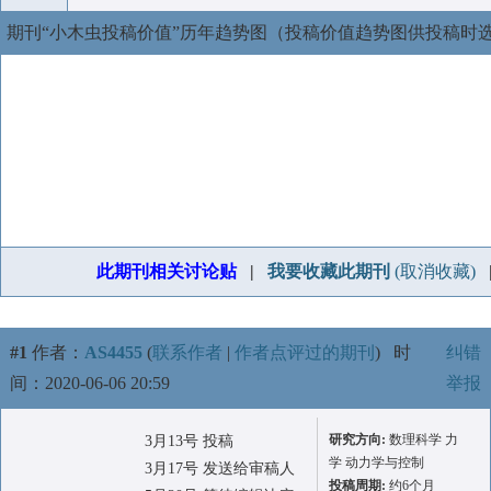
期刊“小木虫投稿价值”历年趋势图（投稿价值趋势图供投稿时
此期刊相关讨论贴
|
我要收藏此期刊
(取消收藏)
#1
作者：
AS4455
(
联系作者
|
作者点评过的期刊
)
时
纠错
间：2020-06-06 20:59
举报
研究方向:
数理科学 力
3月13号 投稿
学 动力学与控制
3月17号 发送给审稿人
投稿周期:
约6个月