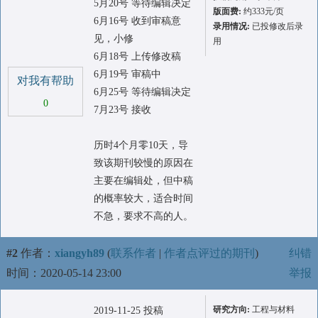
5月20号 等待编辑决定
版面费:
约333元/页
6月16号 收到审稿意
录用情况:
已投修改后录
见，小修
用
6月18号 上传修改稿
6月19号 审稿中
对我有帮助
6月25号 等待编辑决定
0
7月23号 接收
历时4个月零10天，导
致该期刊较慢的原因在
主要在编辑处，但中稿
的概率较大，适合时间
不急，要求不高的人。
#2
作者：
xiangyh89
(
联系作者
|
作者点评过的期刊
)
纠错
时间：2020-05-14 23:00
举报
研究方向:
工程与材料
2019-11-25 投稿