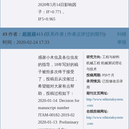
2020年5月14日影响因
子：IF=0.771，
IF5=0.965
#3
作者：
超超超413
(
联系作者
|
作者点评过的期刊
)
纠错
时间：2020-02-24 17:33
举报
研究方向:
工程与材料
感谢小木虫及各位虫友
机械工程 机械测试理论
的指导，18年写好的稿
与技术
子被拒多次终于接受
投稿周期:
约6个月
了，投稿后从没催过，
录用情况:
已投修改后录
希望能对大家有点帮
用
助，投稿过程如下：
期刊主页网址:
http://www.editorialsystem
2020-01-14: Decision for
.com
manuscript number
在线投稿网址:
JTAM-00182-2019-02
http://www.editorialsystem
2020-01-13: Preliminary
.com