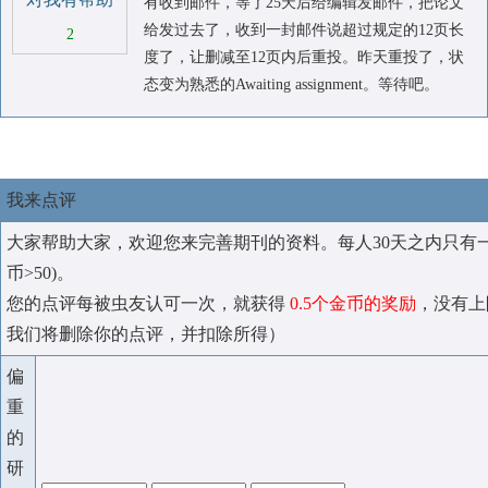
有收到邮件，等了25天后给编辑发邮件，把论文
给发过去了，收到一封邮件说超过规定的12页长
2
度了，让删减至12页内后重投。昨天重投了，状
态变为熟悉的Awaiting assignment。等待吧。
我来点评
大家帮助大家，欢迎您来完善期刊的资料。每人30天之内只有
币>50)。
您的点评每被虫友认可一次，就获得
0.5个金币的奖励
，没有上
我们将删除你的点评，并扣除所得）
偏
重
的
研