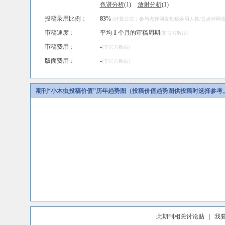
色谱分析
(1)
放射分析
(1)
投稿录用比例：
83
%
(计算公式：参与点评网友投稿录用人数/总点评网友人
审稿速度：
平均
1
个月的审稿周期
(非官方数据)
审稿费用：
-
(非官方数据)
版面费用：
-
(非官方数据)
期刊“小木虫投稿价值”历年趋势图（投稿价值趋势图供投稿时选择参考
此期刊相关讨论贴
|
我