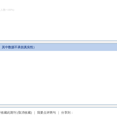
数×100%)
。其中数据不承担真实性）
要收藏此期刊
(取消收藏)
|
我要点评两句
| 分享到：