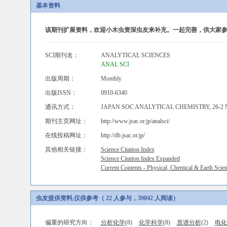
基本资料
该期刊扩展资料，欢迎小木虫资深虫友来补充。一起完善，供大家参
SCI期刊名：
ANALYTICAL SCIENCES
ANAL SCI
出版周期：
Monthly
出版ISSN：
0910-6340
通讯方式：
JAPAN SOC ANALYTICAL CHEMISTRY, 26-2
期刊主页网址：
http://www.jsac.or.jp/analsci/
在线投稿网址：
http://db.jsac.or.jp/
其他相关链接：
Science Citation Index
Science Citation Index Expanded
Current Contents - Physical, Chemical & Earth Scie
虫友提供资料,仅供参考（ 22 人参与，39042 人阅读）
偏重的研究方向：
分析化学
(8)
化学科学
(8)
质谱分析
(2)
电化