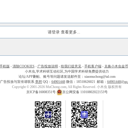
请登录
查看更多...
手机版
-
清除COOKIES
-
广告投放说明
-
给我们提意见
-
手机客户端
-
兑换小木虫金
小木虫,学术科研互动社区,为中国学术科研免费提供动力
论坛/APP删帖、账号等问题请发送邮件至：xiaomuchong@tal.com
广告投放与宣传请联系
李想
QQ：
64901448
微信：18510626021 邮箱：
64901448@qq
Copyright © 2001-2026 MuChong.com, All Rights Reserved. 小木虫 版权所有
京ICP备16008351号
京公网安备 11010802022153号