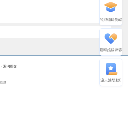
閲戝竵鍏戞崲
鍟嗗姟鍚堜綔
币
-
漏洞提交
瀛︽湳璧勮
.com