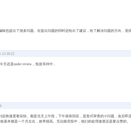
也提出了很多问题。在提出问题的同时还给出了建议，给了解决问题的方向，觉得很nice
13 10:22
ew。今天还是under review，焦急等待中…
6
果未知，但期刊反映速度着实快。都是当天上午投，下午就有回应，是形式审查的小问题，改后即进入unde
到接收基本都是一个月左右，效率很高。无论能否投中，他们的处理速度还是要点赞的。