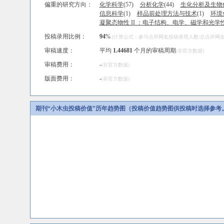
偏重的研究方向：
化学科学
(57)
分析化学
(44)
生化分析及生物
信息科学
(1)
样品前处理方法与技术
(1)
环境
凝聚态物性 II ：电子结构、电学、磁学和光学
投稿录用比例：
94
%
(计算公式：参与点评网友投稿录用人数/总点评网友人
审稿速度：
平均
1.44681
个月的审稿周期
(非官方数据)
审稿费用：
-
(非官方数据)
版面费用：
-
(非官方数据)
期刊“小木虫投稿价值”历年趋势图（投稿价值趋势图供投稿时选择参考