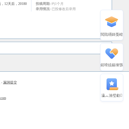
2天后，20180
投稿周期:
约1个月
录用情况:
已投修改后录用
閲戝竵鍏戞崲
鍟嗗姟鍚堜綔
币
-
漏洞提交
瀛︽湳璧勮
.com