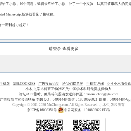
人都给了小修，10个问题，编辑最终给了小修。补了一个小实验，认真回答审稿人的问题，1
pted Manuscript板块就看见了接收稿。
这一期刊越办越好！
请登录
查看更多...
手机版
-
清除COOKIES
-
广告投放说明
-
给我们提意见
-
手机客户端
-
兑换小木虫金
小木虫,学术科研互动社区,为中国学术科研免费提供动力
论坛/APP删帖、账号等问题请发送邮件至：xiaomuchong@tal.com
广告投放与宣传请联系
李想
QQ：
64901448
微信：18510626021 邮箱：
64901448@qq
Copyright © 2001-2026 MuChong.com, All Rights Reserved. 小木虫 版权所有
京ICP备16008351号
京公网安备 11010802022153号