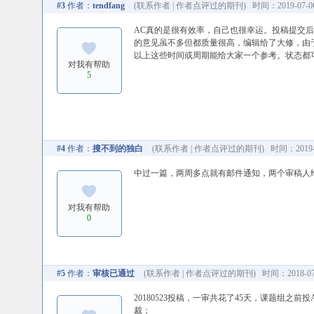
#3
作者：
tendfang
(
联系作者
|
作者点评过的期刊
) 时间：2019-07-06
AC真的是很有效率，自己也很幸运。投稿提交后1
的意见虽不多但都质量很高，编辑给了大修，由于
以上这些时间或周期能给大家一个参考。状态都可以在ACS
对我有帮助
5
#4
作者：
搜不到的独白
(
联系作者
|
作者点评过的期刊
) 时间：2019-0
中过一篇，两周多点就有邮件通知，两个审稿人
对我有帮助
0
#5
作者：
审核已通过
(
联系作者
|
作者点评过的期刊
) 时间：2018-07-
20180523投稿，一审共花了45天，课题组之
裁；