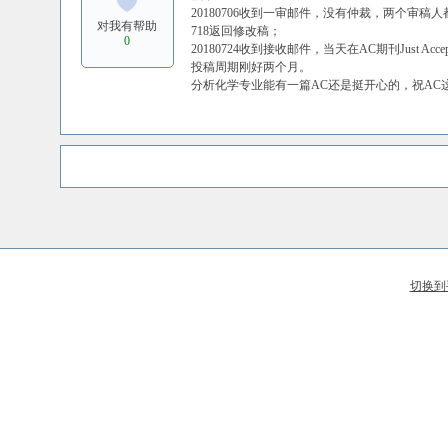
20180706收到一审邮件，没有仲裁，两个审稿
对我有帮助
718返回修改稿；
0
20180724收到接收邮件，当天在AC期刊Just Acce
投稿周期刚好两个月。
分析化学专业能有一篇AC还是挺开心的，祝AC
切换到