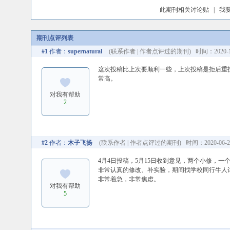
此期刊相关讨论贴
|
我
期刊点评列表
#1
作者：
supernatural
(
联系作者
|
作者点评过的期刊
) 时间：2020-10
这次投稿比上次要顺利一些，上次投稿是拒后重投
常高。
对我有帮助
2
#2
作者：
木子飞扬
(
联系作者
|
作者点评过的期刊
) 时间：2020-06-26
4月4日投稿，5月15日收到意见，两个小修，
非常认真的修改、补实验，期间找学校同行牛人讨
非常着急，非常焦虑。
对我有帮助
5