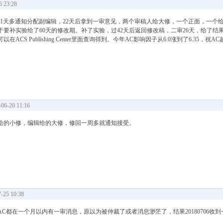
 23:28
天多通知分配副编辑，22天后拿到一审意见，两个审稿人给大修，一个正面，一个给了mo
要补实验给了60天的修改期。补了实验，过42天后返回修改稿，二审26天，给了结
 Publishing Center里面查询得到。今年AC影响因子从6.0涨到了6.35，祝A
6-20 11:16
给的小修，编辑给的大修，修回一周多就通知接受。
25 10:38
前投AC都在一个月以内有一审消息，原以为被仲裁了或者消息渺茫了，结果20180706收