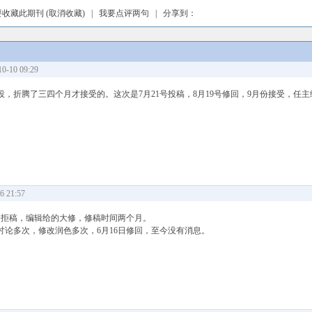
要收藏此期刊
(取消收藏)
|
我要点评两句
| 分享到：
-10 09:29
，折腾了三四个月才接受的。这次是7月21号投稿，8月19号修回，9月份接受，任
 21:57
一个拒稿，编辑给的大修，修稿时间两个月。
论多次，修改润色多次，6月16日修回，至今没有消息。