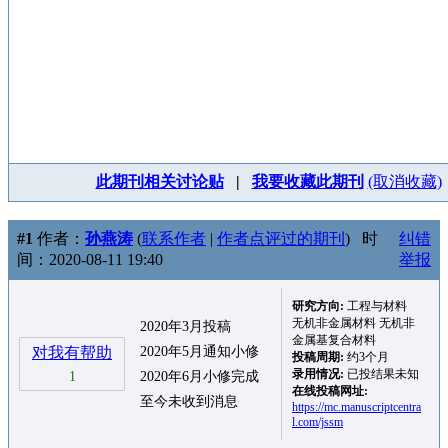
此期刊相关讨论贴
|
我要收藏此期刊
(取消收藏)
#1
作者：
孙燕涛
(
联系作者
|
作者点评过的期刊
)
时
纠错
间：2020-08-11 19:40
举报
研究方向:
工程与材料
无机非金属材料 无机非
2020年3月投稿
金属基复合材料
对我有帮助
2020年5月通知小修
投稿周期:
约3个月
录用情况:
已投结果未知
1
2020年6月小修完成
在线投稿网址:
至今未收到消息
https://mc.manuscriptcentra
l.com/jssm