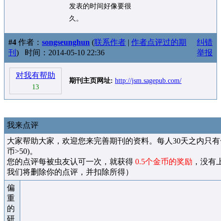
发表的时间好像要很
久。
#4
作者：
songseunghun
(
联系作者
|
作者点评过的期
纠错
刊
)
时间：2014-05-10 22:36
举报
对我有帮助
期刊主页网址:
http://jsm.sagepub.com/
13
我来点评
大家帮助大家，欢迎您来完善期刊的资料。每人30天之内只有
币>50)。
您的点评每被虫友认可一次，就获得
0.5个金币的奖励
，没有
我们将删除你的点评，并扣除所得）
偏
重
的
研