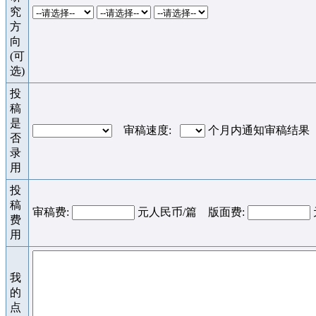
究
方
向
(可
选)
投
稿
是
审稿速度:
个月内通知审稿结果
否
录
用
投
稿
审稿费:
元人民币/篇 版面费:
费
用
我
的
点