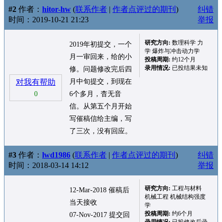
#2
作者：
hitor-hw
(
联系作者
|
作者点评过的期刊
)
纠错
时间：2019-10-21 21:23
举报
研究方向:
数理科学 力
2019年初提交，一个
学 爆炸与冲击动力学
月一审回来，给的小
投稿周期:
约12个月
录用情况:
已投结果未知
修。问题修改完后四
对我有帮助
月中旬提交，到现在
0
6个多月，杳无音
信。从第五个月开始
写催稿信给主编，写
了三次，没有回应。
#3
作者：
lwd1986
(
联系作者
|
作者点评过的期刊
)
纠错
时间：2018-03-14 14:12
举报
研究方向:
工程与材料
12-Mar-2018 催稿后
机械工程 机械结构强度
当天接收
学
投稿周期:
约6个月
07-Nov-2017 提交回