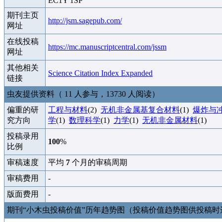
EC1Y 1SP
期刊主页
http://jsm.sagepub.com/
网址
在线投稿
https://mc.manuscriptcentral.com/jssm
网址
其他相关
Science Citation Index Expanded
链接
虫友提供资料（ 11 人参与，13730 人阅读）
偏重的研
工程与材料
(2)
无机非金属基复合材料
(1)
爆炸与
究方向
学
(1)
数理科学
(1)
力学
(1)
无机非金属材料
(1)
投稿录用
100
%
比例
审稿速度
平均
7
个月的审稿周期
审稿费用
-
版面费用
-
期刊“小木虫投稿价值”历年趋势图（投稿价值趋势图供投稿