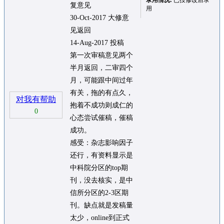
录用情况:
已投修改后录
复意见
用
30-Oct-2017 大修意
见返回
14-Aug-2017 投稿
第一次审稿意见两个
半月返回，二审四个
月，可能跟中间过年
有关，拖的有点久，
对我有帮助
抱着不成功则成仁的
0
心态尝试催稿，催稿
成功。
感受：杂志影响因子
还行，有资料显示是
中科院分区的top期
刊，没去核实，是中
信所分区的2-3区期
刊。缺点就是发稿量
太少，online到正式