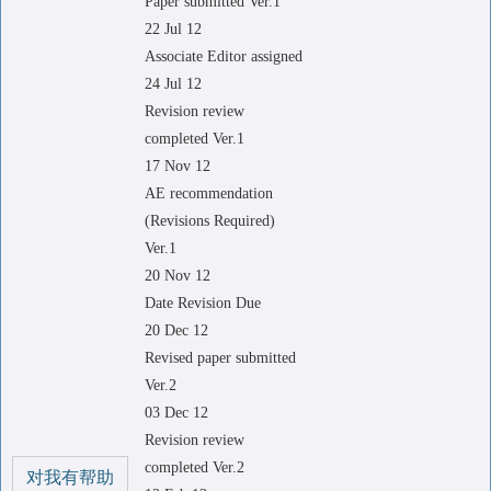
Paper submitted Ver.1
22 Jul 12
Associate Editor assigned
24 Jul 12
Revision review
completed Ver.1
17 Nov 12
AE recommendation
(Revisions Required)
Ver.1
20 Nov 12
Date Revision Due
20 Dec 12
Revised paper submitted
Ver.2
03 Dec 12
Revision review
completed Ver.2
对我有帮助