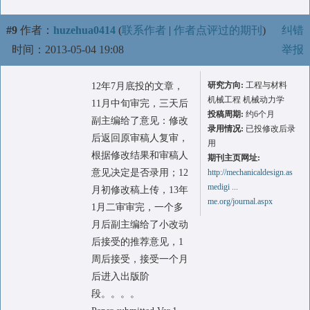
#9
作者：
huzehua0414
(
联系作者
|
作者点评过的期刊
)
纠错
时间：2013-05-04 19:08
举报
研究方向:
工程与材料
12年7月底投的文章，
机械工程 机械动力学
11月中旬审完，三天后
投稿周期:
约6个月
副主编给了意见：修改
录用情况:
已投修改后录
后返回原审稿人复审，
用
根据修改结果和审稿人
期刊主页网址:
意见决定是否录用；12
http://mechanicaldesign.as
medigi ...
月初修改稿上传，13年
me.org/journal.aspx
1月二审审完，一个多
月后副主编给了小改动
后接受的推荐意见，1
周后接受，接受一个月
后进入出版阶
段。。。。