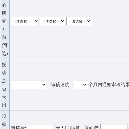
的
研
究
方
向
(可
选)
投
稿
是
审稿速度:
个月内通知审稿结
否
录
用
投
稿
审稿费:
元人民币/篇 版面费: