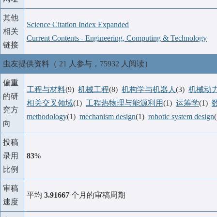
其他
Science Citation Index Expanded
相关
Current Contents - Engineering, Computing & Technology
链接
虫友提供资料（ 21 人参与，75932 人阅读）
偏重
工程与材料
(9)
机械工程
(8)
机构学与机器人
(3)
机械动
的研
相关交叉领域
(1)
工程热物理与能源利用
(1)
运筹学
(1)
究方
methodology
(1)
mechanism design
(1)
robotic system design
向
投稿
录用
83
%
比例
审稿
平均
3.91667
个月的审稿周期
速度