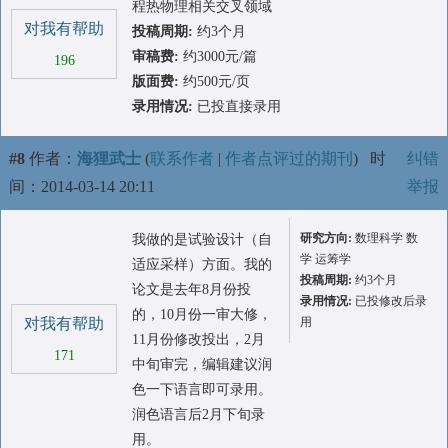
程热物理相关交叉领域
对我有帮助
投稿周期:
约3个月
审稿费:
约3000元/篇
196
版面费:
约500元/页
录用情况:
已投直接录用
#8
作者：
海狸武士
(
联系作者
|
作者点评过的期刊
)
时
纠错
间：2014-03-14 20:11
举报
研究方向:
数理科学 数
我做的是试验设计（自
学 运筹学
适应采样）方面。我的
投稿周期:
约3个月
论文是去年8月份投
录用情况:
已投修改后录
的，10月份一审大修，
对我有帮助
用
11月份修改投出，2月
171
中旬审完，编辑建议润
色一下语言即可录用。
润色语言后2月下旬录
用。