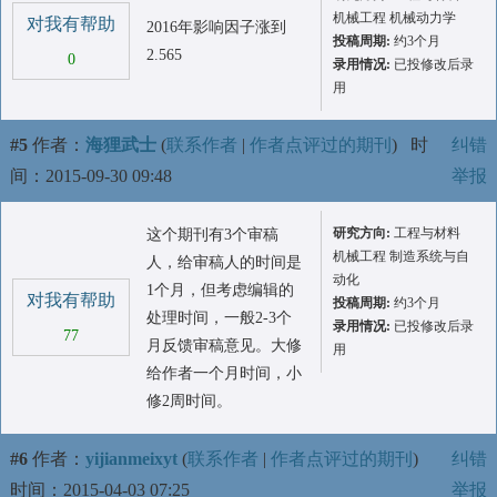
机械工程 机械动力学
对我有帮助
2016年影响因子涨到
投稿周期:
约3个月
2.565
0
录用情况:
已投修改后录
用
#5
作者：
海狸武士
(
联系作者
|
作者点评过的期刊
)
时
纠错
间：2015-09-30 09:48
举报
研究方向:
工程与材料
这个期刊有3个审稿
机械工程 制造系统与自
人，给审稿人的时间是
动化
1个月，但考虑编辑的
对我有帮助
投稿周期:
约3个月
处理时间，一般2-3个
录用情况:
已投修改后录
77
月反馈审稿意见。大修
用
给作者一个月时间，小
修2周时间。
#6
作者：
yijianmeixyt
(
联系作者
|
作者点评过的期刊
)
纠错
时间：2015-04-03 07:25
举报