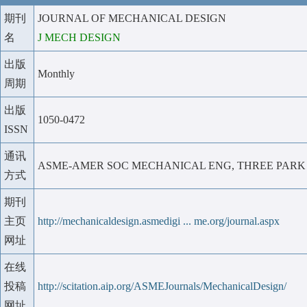
期刊
JOURNAL OF MECHANICAL DESIGN
名
J MECH DESIGN
出版
Monthly
周期
出版
1050-0472
ISSN
通讯
ASME-AMER SOC MECHANICAL ENG, THREE PARK AV
方式
期刊
主页
http://mechanicaldesign.asmedigi ... me.org/journal.aspx
网址
在线
投稿
http://scitation.aip.org/ASMEJournals/MechanicalDesign/
网址