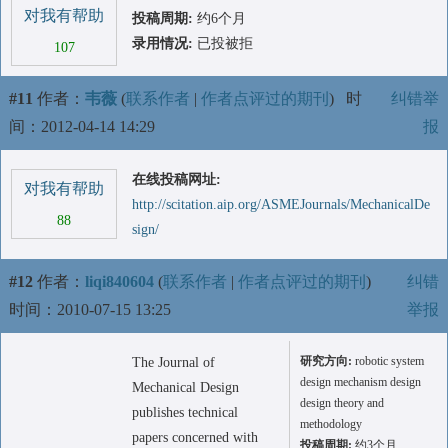
对我有帮助
投稿周期:
约6个月
录用情况:
已投被拒
107
#11
作者：
韦薇
(
联系作者
|
作者点评过的期刊
)
时
纠错举
间：2012-04-14 14:29
报
在线投稿网址:
对我有帮助
http://scitation.aip.org/ASMEJournals/MechanicalDe
88
sign/
#12
作者：
liqi840604
(
联系作者
|
作者点评过的期刊
)
纠错
时间：2010-07-15 13:25
举报
研究方向:
robotic system
The Journal of
design mechanism design
Mechanical Design
design theory and
publishes technical
methodology
papers concerned with
投稿周期:
约3个月