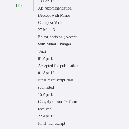
13 Feb 13
176
AE recommendation
(Accept with Minor
Changes) Ver.2
27 Mar 13
Editor decision (Accept
with Minor Changes)
Ver.2
01 Apr 13
Accepted for publication
01 Apr 13
Final manuscript files
submitted
15 Apr 13
Copyright transfer form
received
22 Apr 13
Final manuscript