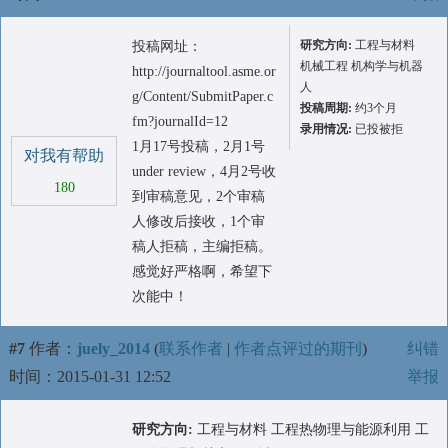
研究方向:
工程与材料
投稿网址：
机械工程 机构学与机器
http://journaltool.asme.or
人
g/Content/SubmitPaper.c
投稿周期:
约3个月
fm?journalId=12
录用情况:
已投被拒
1月17号投稿，2月1号
对我有帮助
under review，4月2号收
180
到审稿意见，2个审稿
人修改后接收，1个审
稿人拒稿，主编拒稿。
感觉好严格啊，希望下
次能中！
#7
作者：
juely_2014
(
联系作者
|
作者点评过的期刊
)
纠错
时间：2015-01-31 12:52
举报
研究方向:
工程与材料 工程热物理与能源利用 工