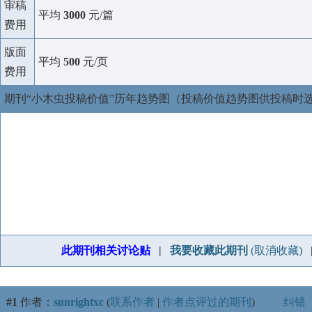
审稿
平均
3000
元/篇
费用
版面
平均
500
元/页
费用
期刊“小木虫投稿价值”历年趋势图（投稿价值趋势图供投稿时
此期刊相关讨论贴
|
我要收藏此期刊
(取消收藏)
#1
作者：
sunrightxc
(
联系作者
|
作者点评过的期刊
)
纠错