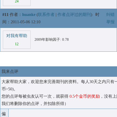
24
#11
作者：
huanke
(
联系作者
|
作者点评过的期刊
)
时
纠错
间：2011-05-06 12:10
举报
对我有帮助
2009年影响因子: 0.78
12
我来点评
大家帮助大家，欢迎您来完善期刊的资料。每人30天之内只有
币>50)。
您的点评每被虫友认可一次，就获得
0.5个金币的奖励
，没有上
我们将删除你的点评，并扣除所得）
偏