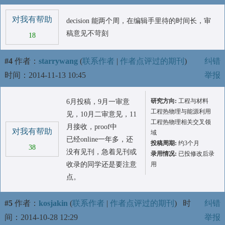
对我有帮助
decision 能两个周，在编辑手里待的时间长，审
稿意见不苛刻
18
#4
作者：
starrywang
(
联系作者
|
作者点评过的期刊
)
纠错
时间：2014-11-13 10:45
举报
研究方向:
工程与材料
6月投稿，9月一审意
工程热物理与能源利用
见，10月二审意见，11
工程热物理相关交叉领
月接收，proof中
对我有帮助
域
已经online一年多，还
投稿周期:
约3个月
38
没有见刊，急着见刊或
录用情况:
已投修改后录
收录的同学还是要注意
用
点。
#5
作者：
kosjakin
(
联系作者
|
作者点评过的期刊
)
时
纠错
间：2014-10-28 12:29
举报