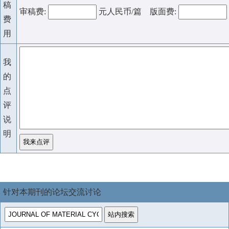
稿
审稿费:
元人民币/篇 版面费:
费
用
我
的
点
评
说
明
针对本期刊的论坛交流讨论