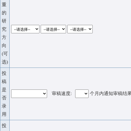
重
的
研
究
方
向
(可
选)
投
稿
是
审稿速度:
个月内通知审稿结
否
录
用
投