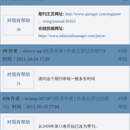
期刊主页网址:
http://www.springer.com/engineer
对我有帮助
... ering/journal/10163
在线投稿网址:
38
https://www.editorialmanager.com/jmcw/
#9
作者：
cherry-up
(
联系作者
|
作者点评过的期刊
)
纠错
时间：2011-10-24 17:26
举报
对我有帮助
请问这个期刊审稿一般多长时间
31
#10
作者：
orange387387
(
联系作者
|
作者点评过的期
纠错
刊
)
时间：2011-10-10 17:04
举报
对我有帮助
从2009年第11卷开始已改为季刊。