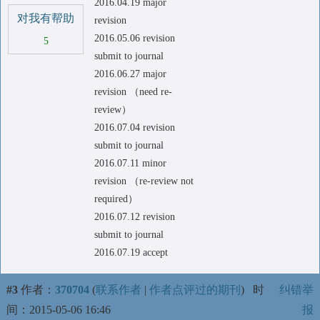
2016.04.19 major
对我有帮助
revision
2016.05.06 revision
5
submit to journal
2016.06.27 major
revision （need re-
review）
2016.07.04 revision
submit to journal
2016.07.11 minor
revision （re-review not
required）
2016.07.12 revision
submit to journal
2016.07.19 accept
#3
作者：
370704
(
联系作者
|
作者点评过的期刊
)
时
纠错举
间：2015-05-06 16:46
报