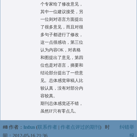
个专家给了修改意见，
其中一位建议接受，另
一位则对语言方面提出
了很多意见，而且对很
多句子都进行了修改，
这一点很感动，第三位
认为内容OK，对表格
和图提出了意见，第四
位也是对语言，摘要和
结论部分提出了一些意
见。总体感觉审稿人比
较认真，没有对部分内
容较真。
期刊总体感觉还不错，
虽然IF只有零点几。
#8
作者：
lzdxn
(
联系作者
|
作者点评过的期刊
)
时
纠错举
间：2012-05-16 21:36
报