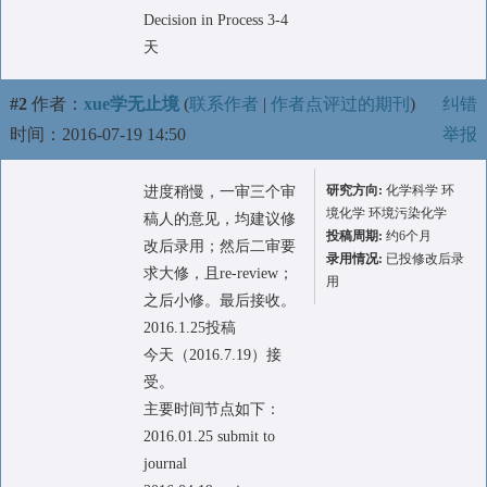
Decision in Process 3-4
天
#2
作者：
xue学无止境
(
联系作者
|
作者点评过的期刊
)
纠错
时间：2016-07-19 14:50
举报
研究方向:
化学科学 环
进度稍慢，一审三个审
境化学 环境污染化学
稿人的意见，均建议修
投稿周期:
约6个月
改后录用；然后二审要
录用情况:
已投修改后录
求大修，且re-review；
用
之后小修。最后接收。
2016.1.25投稿
今天（2016.7.19）接
受。
主要时间节点如下：
2016.01.25 submit to
journal