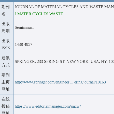
期刊
JOURNAL OF MATERIAL CYCLES AND WASTE MA
名
J MATER CYCLES WASTE
出版
Semiannual
周期
出版
1438-4957
ISSN
通讯
SPRINGER, 233 SPRING ST, NEW YORK, USA, NY, 10
方式
期刊
主页
http://www.springer.com/engineer ... ering/journal/10163
网址
在线
投稿
https://www.editorialmanager.com/jmcw/
网址