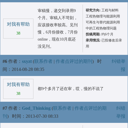
研究方向:
工程与材料
审稿慢，递交到录用9
工程热物理与能源利用
个月。审稿人不苛刻，
可再生与替代能源利用
对我有帮助
应该接收率较高。见刊
中的工程热物理问题
慢，6月份接收，7月份
38
投稿周期:
约6个月
online，现在10月底还
录用情况:
已投修改后录
没见刊。
用
#6
作者：
sxyzt
(
联系作者
|
作者点评过的期刊
)
时
纠错举
间：2014-08-28 08:35
报
对我有帮助
都9个多月了还在审，哎，慢的不说了
38
#7
作者：
God_Thinking
(
联系作者
|
作者点评过的期
纠错
刊
)
时间：2013-07-30 08:33
举报