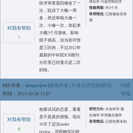
境化学 污染控制化学
技术审查退回修改了一
投稿周期:
约3个月
次，耽误了大概一周
录用情况:
已投修改后录
多，然后审稿大修一
用
次、小修一次，加起来
对我有帮助
大概5个月接收。影响
7
因子很高，但当初可惜
是三区的，不过2012年
最新的中科院JCR期刊
分区里已经显示是二区
的啦。
#23
作者：
dengzujun
(
联系作者
|
作者点评过的期刊
)
纠错
时间：2013-10-26 11:07
举报
研究方向:
生命科学 微
抱着试试的态度，看看
生物学 环境微生物学
是不是真的很慢。现在
对我有帮助
录用情况:
已投结果未知
10天了还没under
6
review，流程确实比较