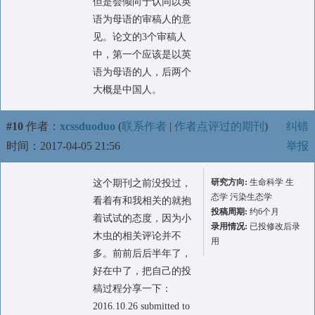
但是会倾向于认同以英
语为母语的审稿人的意
见。论文的3个审稿人
中，第一个应该是以英
语为母语的人，后两个
大概是中国人。
#10
作者：
xcssduoduo
(
联系作者
|
作者点评过的期刊
)
纠错
时间：2017-04-05 21:56
举报
研究方向:
生命科学 生
这个期刊之前没投过，
态学 污染生态学
看着有和我相关的就抱
投稿周期:
约6个月
着试试的态度，因为小
录用情况:
已投修改后录
木虫的相关评论并不
用
多。前前后后半年了，
好在中了，把自己的投
稿过程分享一下：
2016.10.26 submitted to