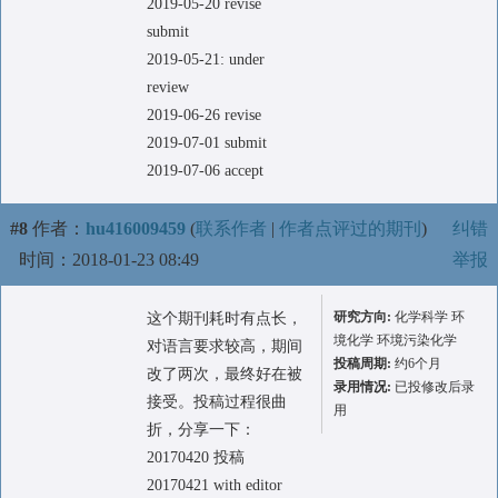
2019-05-20 revise
submit
2019-05-21: under
review
2019-06-26 revise
2019-07-01 submit
2019-07-06 accept
#8
作者：
hu416009459
(
联系作者
|
作者点评过的期刊
)
纠错
时间：2018-01-23 08:49
举报
研究方向:
化学科学 环
这个期刊耗时有点长，
境化学 环境污染化学
对语言要求较高，期间
投稿周期:
约6个月
改了两次，最终好在被
录用情况:
已投修改后录
接受。投稿过程很曲
用
折，分享一下：
20170420 投稿
20170421 with editor