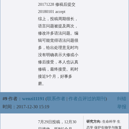
20171228 修稿后提交
20180101 accept
综上，投稿周期很长，
语言问题被提及两次，
修改许多语法问题。编
辑可能觉得语法问题很
多，给出处理意见时均
没有明确表示大修或小
修后接受，本人也认真
修稿，最终接受。耗时
接近9个月，好事多
磨。
#9
作者：
wenzi11191
(
联系作者
|
作者点评过的期刊
)
纠错
时间：2017-12-30 15:19
举报
研究方向:
生命科学 生
7月29日投稿，12月30
态学 保护生物学与恢复