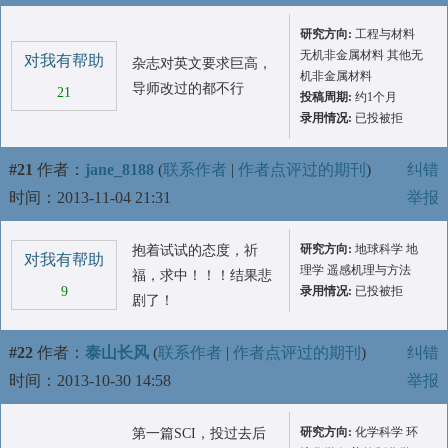
研究方向:
工程与材料
无机非金属材料 其他无
对我有帮助
杂志对英文要求巨高，
机非金属材料
导师改过的都不行
21
投稿周期:
约1个月
录用情况:
已投被拒
#21
作者：
jane_8188
(
联系作者
|
作者点评过的期刊
)
纠错
时间：2013-11-04 21:31
举报
研究方向:
地球科学 地
抱着试试的态度，祈
对我有帮助
理学 遥感机理与方法
福，求中！！！结果悲
9
录用情况:
已投被拒
剧了！
#22
作者：
泰山长风
(
联系作者
|
作者点评过的期刊
)
纠错
时间：2013-10-30 14:58
举报
研究方向:
化学科学 环
第一篇SCI，投过去后