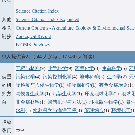
Science Citation Index
其他
Science Citation Index Expanded
相关
Current Contents - Agriculture, Biology & Environmental Sci
链接
Zoological Record
BIOSIS Previews
虫友提供资料（ 44 人参与，177490 人阅读）
工程与材料
(9)
化学科学
(9)
环境化学
(8)
生命科学
(5)
环
偏重
污染化学
(4)
污染控制化学
(4)
地球科学
(3)
生态学
(2)
无
的研
物检疫与入侵生物学
(1)
植物保护学
(1)
有色金属冶金
(1
究方
与恢复生态学
(1)
污染生态学
(1)
环境地球化学
(1)
地球
向
非金属材料
(1)
遥感机理与方法
(1)
环境微生物学
(1)
微
水利
(1)
水利科学与海洋工程
(1)
管理综合
(1)
环境化工
(
投稿
录用
72
%