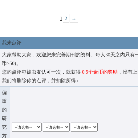
1
2
→
我来点评
大家帮助大家，欢迎您来完善期刊的资料。每人30天之内只有
币>50)。
您的点评每被虫友认可一次，就获得
0.5个金币的奖励
，没有上
我们将删除你的点评，并扣除所得）
偏
重
的
研
究
方