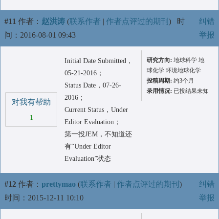
#11
作者：
赵洪涛
(
联系作者
|
作者点评过的期刊
)
时
纠错
间：2016-08-01 09:43
举报
研究方向:
地球科学 地
Initial Date Submitted，
球化学 环境地球化学
05-21-2016；
投稿周期:
约3个月
Status Date，07-26-
录用情况:
已投结果未知
2016；
对我有帮助
Current Status，Under
1
Editor Evaluation；
第一投JEM，不知道还
有“Under Editor
Evaluation”状态
#12
作者：
prettymao
(
联系作者
|
作者点评过的期刊
)
纠错
时间：2015-12-11 10:10
举报