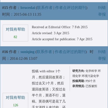
#15
作者：
brucedai
(
联系作者
|
作者点评过的期刊
)
纠错
时间：2015-04-13 11:35
举报
Received at Editorial Office: 7 Feb 2015
对我有帮助
Article revised: 3 Apr 2015
82
Article accepted for publication: 7 Apr 2015
#16
作者：
suniqing
(
联系作者
|
作者点评过的期刊
)
时
纠错
间：2014-12-06 13:07
举报
研究方向:
化学科学 环
投稿 with editor 1个
境化学 环境污染化学
月，然后退回改英语；
投稿周期:
约6个月
投过去又1个月，然后
录用情况:
已投被拒
退回改英语；又投过去
半个月，英语不行，退
对我有帮助
稿。英语偶可是花了几
126
千大洋找人改过的，还