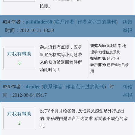
忙慢。
#24
作者：
pathfinder88
(
联系作者
|
作者点评过的期刊
)
纠错
时间：2012-10-31 18:38
举报
研究方向:
地球科学 地
杂志流程有点慢，应尽
理学 地理信息系统
对我有帮助
量避免格式等小问题带
投稿周期:
约3个月
来的修改被退回稿件所
6
录用情况:
已投修改后录
消耗时间！
用
#25
作者：
drudge
(
联系作者
|
作者点评过的期刊
)
时
纠错
间：2012-08-04 09:17
举报
投了8个月才给答复, 反馈意见感觉是外行提出
对我有帮助
的. 据稿理由是语言不达要求.感觉很不规范的杂
2
志.