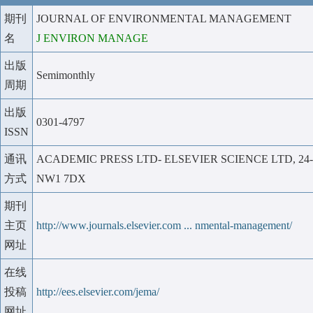
期刊
JOURNAL OF ENVIRONMENTAL MANAGEMENT
名
J ENVIRON MANAGE
出版
Semimonthly
周期
出版
0301-4797
ISSN
通讯
ACADEMIC PRESS LTD- ELSEVIER SCIENCE LTD, 24
方式
NW1 7DX
期刊
主页
http://www.journals.elsevier.com ... nmental-management/
网址
在线
投稿
http://ees.elsevier.com/jema/
网址