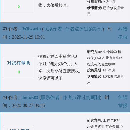
投稿周期:
约3个月
收，大修后接收。
0
录用情况:
已投修改后录
用
#3
作者：
Wilwarin
(
联系作者
|
作者点评过的期刊
)
时
纠错
间：2020-11-29 10:01
举报
研究方向:
生命科学 植
投稿到返回审稿意见3
物保护学 农业有害生物
对我有帮助
个月, 到接收5个月, 大
检疫与入侵生物学
投稿周期:
约3个月
修一次后小修直接接收,
0
录用情况:
已投修改后录
速度还可以了
用
#4
作者：
huazs83
(
联系作者
|
作者点评过的期刊
)
时
纠错
间：2020-09-27 09:55
举报
研究方向:
工程与材料
冶金与矿业 有色金属冶