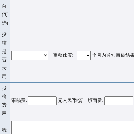
向
(可
选)
投
稿
是
审稿速度:
个月内通知审稿结
否
录
用
投
稿
审稿费:
元人民币/篇 版面费:
费
用
我