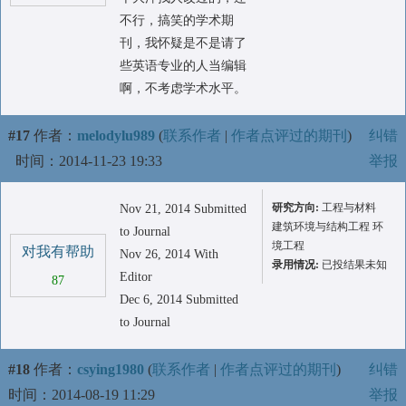
不行，搞笑的学术期
刊，我怀疑是不是请了
些英语专业的人当编辑
啊，不考虑学术水平。
#17
作者：
melodylu989
(
联系作者
|
作者点评过的期刊
)
纠错
时间：2014-11-23 19:33
举报
研究方向:
工程与材料
Nov 21, 2014 Submitted
建筑环境与结构工程 环
to Journal
境工程
对我有帮助
Nov 26, 2014 With
录用情况:
已投结果未知
Editor
87
Dec 6, 2014 Submitted
to Journal
#18
作者：
csying1980
(
联系作者
|
作者点评过的期刊
)
纠错
时间：2014-08-19 11:29
举报