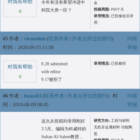
对我有帮助
今年有没有希望冲进中
金
投稿周期:
约6个月
科院大类一区？
0
录用情况:
已投修改后录
用
#5
作者：
vivanslum
(
联系作者
|
作者点评过的期刊
)
纠错
时间：2020-09-15 11:58
举报
录用情况:
已投被拒
8.28 submitted
对我有帮助
with editor
0
9.17被拒了
#6
作者：
huazs83
(
联系作者
|
作者点评过的期刊
)
时
纠错
间：2019-08-09 08:45
举报
研究方向:
工程与材料
这次从投稿到录用刚好
无机非金属材料 功能陶
3.5月。编辑为科威特的
瓷
Sultan Al-Salem教授，