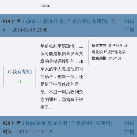
them.
#19
作者：
qhd511
(
联系作者
|
作者点评过的期刊
)
时
纠错
间：2014-02-15 22:08
举报
研究方向:
化学科学 环
年前收到审稿邀请，主
境化学 环境污染化学
编可能是根据我发表文
投稿周期:
约1个月
章的关键词搜到的，加
拿大的华人教授他们写
对我有帮助
的稿子，创新一般，还
31
是给了中等修改的意
见。不过一周后收到杂
志的通知，那篇稿子被
拒了。
#20
作者：
leiya5608
(
联系作者
|
作者点评过的期刊
)
纠错
时间：2013-12-21 11:22
举报