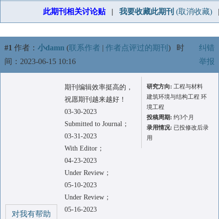
此期刊相关讨论贴
|
我要收藏此期刊
(取消收藏)
#1
作者：
小damn
(
联系作者
|
作者点评过的期刊
)
时
纠错
间：2023-06-15 10:16
举报
研究方向:
工程与材料
期刊编辑效率挺高的，
建筑环境与结构工程 环
祝愿期刊越来越好！
境工程
03-30-2023
投稿周期:
约3个月
Submitted to Journal；
录用情况:
已投修改后录
03-31-2023
用
With Editor；
04-23-2023
Under Review；
05-10-2023
Under Review；
05-16-2023
对我有帮助