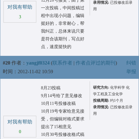
12月20号接受，由于第
录用情况:
已投修改后录
对我有帮助
一次投稿，中间投稿过
用
程中出现小问题，编辑
3
挺好的，非常耐心，帮
我纠正，总体来说只要
是符合该期刊，写点好
点，速度挺快的
#20
作者：
yangjf0324
(
联系作者
|
作者点评过的期刊
)
纠错
时间：2012-11-02 10:59
举报
研究方向:
化学科学 化
8月23投稿
学工程及工业化学
9月14号给了意见修改
投稿周期:
约1个月
10月11号投修改稿
录用情况:
已投修改后录
10月19号专家给意见接
用
受，但编辑对格式要求
对我有帮助
提出了15相意见
0
10月30号投修改格式稿