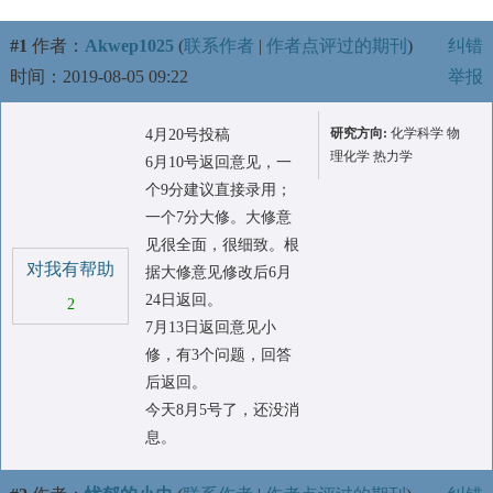
#1
作者：
Akwep1025
(
联系作者
|
作者点评过的期刊
)
纠错
时间：2019-08-05 09:22
举报
研究方向:
化学科学 物
4月20号投稿
理化学 热力学
6月10号返回意见，一
个9分建议直接录用；
一个7分大修。大修意
见很全面，很细致。根
对我有帮助
据大修意见修改后6月
24日返回。
2
7月13日返回意见小
修，有3个问题，回答
后返回。
今天8月5号了，还没消
息。