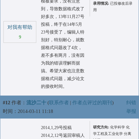
模板要求，没有注意
录用情况:
已投修改后录
到，导致数据格式改了
用
好多次，13年11月27号
投稿，终于在14年5月
对我有帮助
23号接受了，编辑人特
9
别好，特别耐心，就数
据格式问题改了4次，
差不多有两月，没有因
为我的错误理解而据
搞。希望大家也注意数
据格式问题，减少论文
的接收时间。
#12
作者：
流沙二十
(
联系作者
|
作者点评过的期刊
)
纠错
时间：2014-03-11 11:18
举报
研究方向:
化学科学 化
2014,1,29号投稿
学工程及工业化学 分离
2014,2,12号返回审稿人