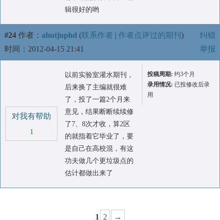
辑很好的哟
#24
作者：
ahutjuphd
(
联系作者
|
作者点评过的期刊
)
纠错
时间：2012-04-15 21:41
举报
投稿周期:
约3个月
以前实验室灌水期刊，
录用情况:
已投修改后录
后来换了主编就很难
用
了，投了一篇2个月来
意见，结果断断续续修
对我有帮助
了7、8次才收，算2区
1
的就指着它毕业了，要
是自己在高校混，有这
功夫做几个更垃圾点的
估计都做出来了
1
2
→