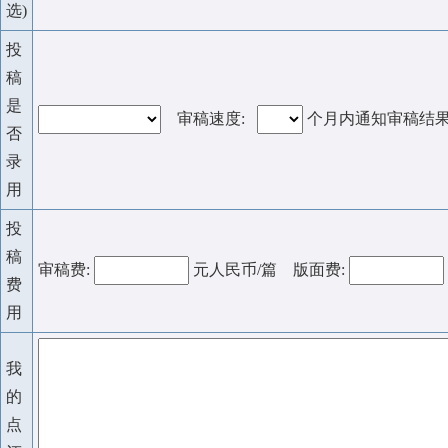
选)
投
稿
是
审稿速度:
个月内通知审稿结
否
录
用
投
稿
审稿费:
元人民币/篇 版面费:
费
用
我
的
点