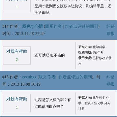
星期才收到提交版权转让协议，到编辑手里，还
1
没送审呢。
#14
作者：
粉色@心情
(
联系作者
|
作者点评过的期刊
)
纠错
时间：2013-11-19 22:49
举报
研究方向:
化学科学
对我有帮助
投稿周期:
约3个月
还可以吧 挺不错的
录用情况:
已投修改后录
2
用
#15
作者：
cczuhgx
(
联系作者
|
作者点评过的期刊
)
时
纠错
间：2013-10-08 16:19
举报
研究方向:
化学科学 化
对我有帮助
过程是怎么样的啊？有
学工程及工业化学 分离
谁能说明白点吗？
1
过程