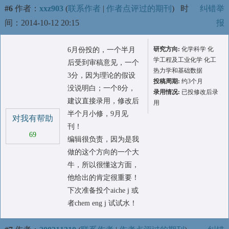
#6
作者：
xxz903
(
联系作者
|
作者点评过的期刊
)
时
纠错举
间：2014-10-12 20:15
报
研究方向:
化学科学 化
6月份投的，一个半月
学工程及工业化学 化工
后受到审稿意见，一个
热力学和基础数据
3分，因为理论的假设
投稿周期:
约3个月
没说明白；一个8分，
录用情况:
已投修改后录
建议直接录用，修改后
用
半个月小修，9月见
对我有帮助
刊！
69
编辑很负责，因为是我
做的这个方向的一个大
牛，所以很懂这方面，
他给出的肯定很重要！
下次准备投个aiche j 或
者chem eng j 试试水！