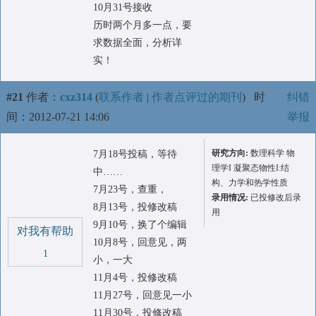
10月31号接收
历时两个月多一点，要
求数据全面，分析详
实！
#21
作者：
cxz314
(
联系作者
|
作者点评过的期刊
)
时
纠错
间：2012-07-21 14:06
举报
研究方向:
数理科学 物
7月18号投稿，等待
理学I 凝聚态物性I:结
中……
构、力学和热学性质
7月23号，查重，
录用情况:
已投修改后录
8月13号，投修改稿
用
9月10号，换了个编辑
对我有帮助
10月8号，回意见，两
1
小，一大
11月4号，投修改稿
11月27号，回意见一小
11月30号，投修改稿