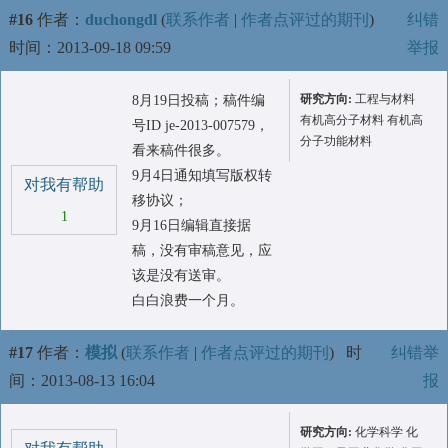
#16
作者：
duchongdl
(
联系作者
|
作者点评过的期刊
)
纠错
时间：2013-09-18 09:59
举报
研究方向:
工程与材料
8月19日投稿；稿件编
有机高分子材料 有机高
号ID je-2013-007579，
分子功能材料
看来稿件很多。
9月4日通知填写版权转
对我有帮助
移协议；
1
9月16日编辑直接据
稿，没有审稿意见，应
该是没有送审。
白白浪费一个月。
#17
作者：
模拟
(
联系作者
|
作者点评过的期刊
)
时
纠错举
间：2013-08-13 16:04
报
研究方向:
化学科学 化