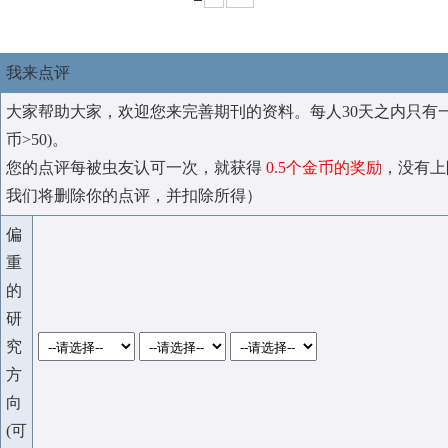
我来点评
大家帮助大家，欢迎您来完善期刊的资料。每人30天之内只有
币>50)。
您的点评每被虫友认可一次，就获得
0.5个金币的奖励
，没有上
我们将删除你的点评，并扣除所得）
偏
重
的
研
究
方
向
(可