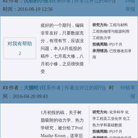
#2
作者：
忧郁的小虫
(
联系作者
|
作者点评过的期刊
)
纠错
时间：2016-08-19 12:56
举报
研究方向:
工程与材料
挺好的一个期刊，编辑
工程热物理与能源利用
非常友好，只要数据充
工程热力学
分，有理有节，应该没
对我有帮助
投稿周期:
约1个月
问题，本人6月低投的
录用情况:
已投修改后录
2
稿件，七月底大修，八
用
月初小修，之后很快接
受
#3
作者：
大懒蛇
(
联系作者
|
作者点评过的期刊
)
时
纠错举
间：2016-04-20 09:43
报
研究方向:
化学科学 化
1月初投的稿，关于树
学工程及工业化学 化工
脂吸附的动力学、热力
热力学和基础数据
学研究，被分给了Prof.
投稿周期:
约3个月
Maaike Kroon，送审后