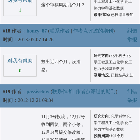
对我有帮助
学工程及工业化学 化工
这个审稿周期几个月？
热力学和基础数据
1
录用情况:
已投结果未知
#18
作者：
honey_87
(
联系作者
|
作者点评过的期刊
)
纠错
时间：2013-05-07 14:26
举报
研究方向:
化学科学 化
对我有帮助
投出近四个月，没消
学工程及工业化学 化工
热力学和基础数据
息。
0
录用情况:
已投结果未知
#19
作者：
passiveboy
(
联系作者
|
作者点评过的期刊
)
纠错
时间：2012-12-21 09:34
举报
研究方向:
化学科学 化
11月3号投稿，12月7号
学工程及工业化学 化工
收到回复，两个小修，
热力学和基础数据
12月14号提交修改稿，
投稿周期:
约1个月