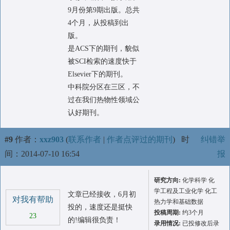
9月份第9期出版。总共
4个月，从投稿到出
版。
是ACS下的期刊，貌似
被SCI检索的速度快于
Elsevier下的期刊。
中科院分区在三区，不
过在我们热物性领域公
认好期刊。
#9
作者：
xxz903
(
联系作者
|
作者点评过的期刊
)
时
纠错举
间：2014-07-10 16:54
报
研究方向:
化学科学 化
学工程及工业化学 化工
文章已经接收，6月初
对我有帮助
热力学和基础数据
投的，速度还是挺快
投稿周期:
约3个月
23
的!编辑很负责！
录用情况:
已投修改后录