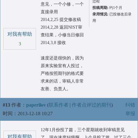
过程
意见，一个小修，一个
投稿周期:
约1个月
直接录用
录用情况:
已投修改后录
2014,2,25 提交修改稿
用
2014,2,28 返回NIST审
对我有帮助
查结果，小修当日修回
2014,3,8 接收
3
速度还是很快的，因为
原来实验室有人投过，
严格按照期刊的格式要
求来的话，审稿人非常
友善、负责人。
#13
作者：
paperilov
(
联系作者
|
作者点评过的期刊
)
纠错
时间：2013-12-18 10:27
举报
12年1月份投了篇，三个星期就收到审稿意见
对我有帮助
了。现在速度好慢啊，上个月投了篇，过了三个