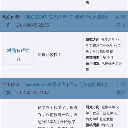
用
#10
作者：
ORCS2007
(
联系作者
|
作者点评过的期刊
)
纠错
时间：2014-06-05 22:56
举报
研究方向:
化学科学 化
学工程及工业化学 化工
对我有帮助
热力学和基础数据
速度比较快！
投稿周期:
约1个月
14
录用情况:
已投修改后录
用
#11
作者：
passiveboy
(
联系作者
|
作者点评过的期刊
)
纠错
时间：2014-05-23 22:17
举报
研究方向:
化学科学 化
论文终于接受了，很高
学工程及工业化学 化工
兴，以前投过一次，没
热力学和基础数据
想到13年5月开始改了
投稿周期:
约6个月