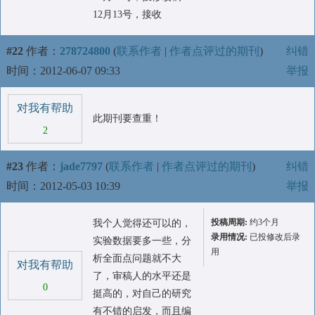
12月13号，接收
#22
作者：
278724800
(
联系作者
|
作者点评过的期刊
)
纠错
时间：2012-06-07 09:33
举报
对我有帮助
此期刊要查重！
2
#23
作者：
jade7797
(
联系作者
|
作者点评过的期刊
)
纠错
时间：2012-05-03 10:39
举报
投稿周期:
约3个月
我个人觉得还可以的，
录用情况:
已投修改后录
实验数据要多一些，分
用
析全面点问题就不大
对我有帮助
了，审稿人的水平还是
0
挺高的，对自己的研究
有不错的启发，而且编