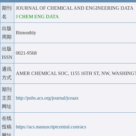
期刊
JOURNAL OF CHEMICAL AND ENGINEERING DATA
名
J CHEM ENG DATA
出版
Bimonthly
周期
出版
0021-9568
ISSN
通讯
AMER CHEMICAL SOC, 1155 16TH ST, NW, WASHINGT
方式
期刊
主页
http://pubs.acs.org/journal/jceaax
网址
在线
投稿
https://acs.manuscriptcentral.com/acs
网址