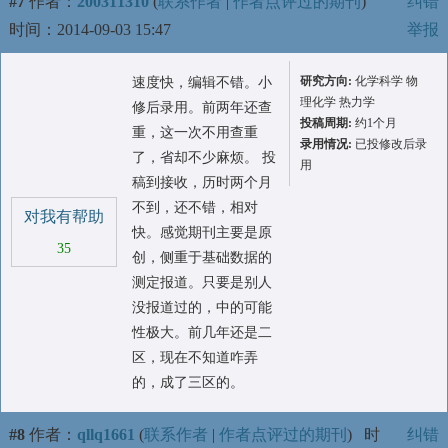
#7
作者：
200311310
(
联系作者
|
作者点评过的期刊
)
纠错
时间：2014-09-03 15:47
举报
研究方向:
化学科学 物
速度快，编辑不错。小
理化学 热力学
修后录用。前两年还查
投稿周期:
约1个月
重，这一次不用查重
录用情况:
已投修改后录
了，省却不少麻烦。 投
用
稿到接收，历时两个月
不到，还不错，相对
对我有帮助
快。感觉期刊主要是原
35
创，侧重于基础数据的
测定报道。只要是别人
没报道过的，中的可能
性极大。前几年还是二
区，现在不知道咋弄
的，成了三区的。
#8
作者：
qllq1661
(
联系作者
|
作者点评过的期刊
)
时
纠错