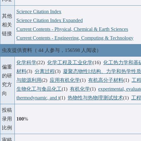
Science Citation Index
其他
Science Citation Index Expanded
相关
Current Contents - Physical, Chemical & Earth Sciences
链接
Current Contents - Engineering, Computing & Technology
虫友提供资料（ 44 人参与，156598 人阅读）
化学科学
(22)
化学工程及工业化学
(16)
化工热力学和基
偏重
材料
(3)
分离过程
(3)
凝聚态物性I:结构、力学和热学性
的研
与能源利用
(2)
应用有机化学
(1)
有机高分子材料
(1)
工
究方
生物化工与食品化工
(1)
有机化学
(1)
experimental, evaluat
向
thermodynamic, and t
(1)
热物性与热物理测试技术
(1)
工
投稿
录用
100
%
比例
审稿