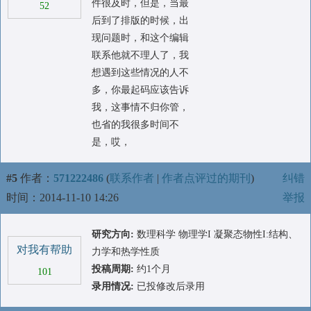
件很及时，但是，当最
52
后到了排版的时候，出
现问题时，和这个编辑
联系他就不理人了，我
想遇到这些情况的人不
多，你最起码应该告诉
我，这事情不归你管，
也省的我很多时间不
是，哎，
#5
作者：
571222486
(
联系作者
|
作者点评过的期刊
)
纠错
时间：2014-11-10 14:26
举报
研究方向:
数理科学 物理学I 凝聚态物性I:结构、
对我有帮助
力学和热学性质
投稿周期:
约1个月
101
录用情况:
已投修改后录用