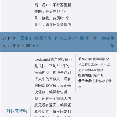
后，说TOC不行要重新
作图；最后在4月19
号，接收。共历时3个
多月，速度还是挺快的
#4
作者：
天空！
(
联系作者
|
作者点评过的期刊
)
时
纠错举
间：2015-08-09 16:32
报
研究方向:
化学科学 化
wodangshi我当时投稿不
学工程及工业化学 化工
是很快，平均3个月的
热力学和基础数据
审稿周期，据说是遇到
投稿周期:
约3个月
了太牛的审稿人，没有
录用情况:
已投修改后录
时间给我审稿，反正每
用
次催稿，编辑都告诉
我，还有一个审稿人的
意见没有返回，编辑还
对我有帮助
算是负责，每次回复邮