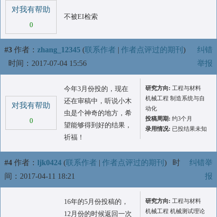
对我有帮助
不被EI检索
0
#3
作者：
zhang_12345
(
联系作者
|
作者点评过的期刊
)
纠错
时间：2017-07-04 15:56
举报
研究方向:
工程与材料
今年3月份投的，现在
机械工程 制造系统与自
还在审稿中，听说小木
对我有帮助
动化
虫是个神奇的地方，希
投稿周期:
约3个月
0
望能够得到好的结果，
录用情况:
已投结果未知
祈福！
#4
作者：
ljk0424
(
联系作者
|
作者点评过的期刊
)
时
纠错举
间：2017-04-11 18:21
报
研究方向:
工程与材料
16年的5月份投稿的，
机械工程 机械测试理论
12月份的时候返回一次