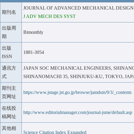
JOURNAL OF ADVANCED MECHANICAL DESIG
期刊名
J ADV MECH DES SYST
出版周
Bimonthly
期
出版
1881-3054
ISSN
通讯方
JAPAN SOC MECHANICAL ENGINEERS, SHINA
式
SHINANOMACHI 35, SHINJUKU-KU, TOKYO, JAPAN
期刊主
https://www.jstage.jst.go.jp/browse/jamdsm/9/3/_contents
页网址
在线投
http://www.editorialmanager.com/journal-jsme/default.asp
稿网址
其他相
Science Citation Index Expanded