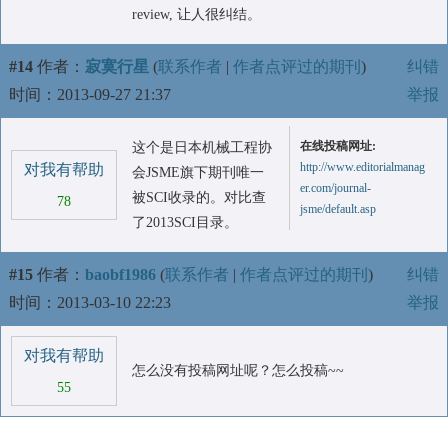
review, 让人很纠结。
#14
作者：
寂寞行星
(
联系作者
|
作者点评过的期刊
)
纠错
时间：2013-09-27 21:37
举报
在线投稿网址:
这个是日本机械工程协
http://www.editorialmanag
对我有帮助
会JSME旗下期刊唯一
er.com/journal-
被SCI收录的。对比查
78
jsme/default.asp
了2013SCI目录。
#15
作者：
baobf1986
(
联系作者
|
作者点评过的期刊
)
纠错
时间：2013-03-10 22:23
举报
对我有帮助
怎么没有投稿网址呢？怎么投稿~~
55