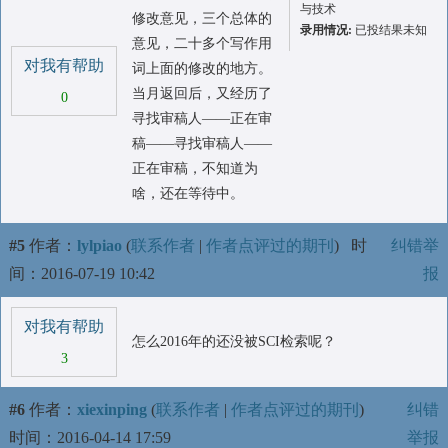
与技术
修改意见，三个总体的
录用情况:
已投结果未知
意见，二十多个写作用
对我有帮助
词上面的修改的地方。
当月返回后，又经历了
0
寻找审稿人——正在审
稿——寻找审稿人——
正在审稿，不知道为
啥，还在等待中。
#5
作者：
lylpiao
(
联系作者
|
作者点评过的期刊
)
时
纠错举
间：2016-07-19 10:42
报
对我有帮助
怎么2016年的还没被SCI检索呢？
3
#6
作者：
xiexinping
(
联系作者
|
作者点评过的期刊
)
纠错
时间：2016-04-14 17:59
举报