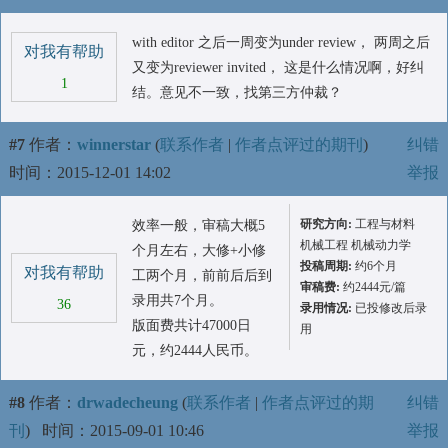
with editor 之后一周变为under review， 两周之后
对我有帮助
又变为reviewer invited， 这是什么情况啊，好纠
1
结。意见不一致，找第三方仲裁？
#7
作者：
winnerstar
(
联系作者
|
作者点评过的期刊
)
纠错
时间：2015-12-01 14:02
举报
研究方向:
工程与材料
效率一般，审稿大概5
机械工程 机械动力学
个月左右，大修+小修
投稿周期:
约6个月
对我有帮助
工两个月，前前后后到
审稿费:
约2444元/篇
录用共7个月。
36
录用情况:
已投修改后录
版面费共计47000日
用
元，约2444人民币。
#8
作者：
drwadecheung
(
联系作者
|
作者点评过的期
纠错
刊
)
时间：2015-09-01 10:46
举报