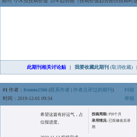
期刊“小木虫投稿价值”历年趋势图（投稿价值趋势图供投稿时
此期刊相关讨论贴
|
我要收藏此期刊
(取消收藏)
#1
作者：
fromto1566
(
联系作者
|
作者点评过的期刊
)
纠错
时间：2019-12-01 09:34
举报
投稿周期:
约6个月
希望这篇有好运气，占
录用情况:
已投修改后录
位报进度。
用