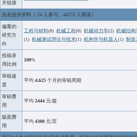
关链接
虫友提供资料（ 24 人参与，44253 人阅读）
偏重的
工程与材料
(8)
机械工程
(8)
机械动力学
(2)
机械结构
研究方
(1)
机械测试理论与技术
(1)
机构学与机器人
(1)
制造
向
投稿录
100
%
用比例
审稿速
平均
4.625
个月的审稿周期
度
审稿费
平均
2444
元/篇
用
版面费
平均
4300
元/页
用