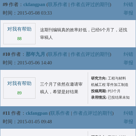
#9
作者：
ckfangpan
(
联系作者
|
作者点评过的期刊
)
纠错
时间：2015-05-08 03:33
举报
对我有帮助
这期刊编辑真的效率好低，已经6个月了，还找
审稿人
88
#10
作者：
那年九月
(
联系作者
|
作者点评过的期刊
)
纠错
时间：2015-05-06 14:40
举报
研究方向:
工程与材料
对我有帮助
三个月了依然在邀请审
机械工程 零件加工制造
投稿周期:
约3个月
稿人，希望是好结果
89
录用情况:
已投结果未知
#11
作者：
ckfangpan
(
联系作者
|
作者点评过的期刊
)
纠错
时间：2015-01-05 09:48
举报