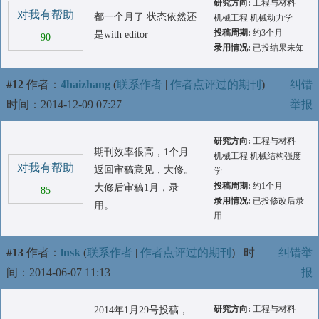
研究方向:
工程与材料
对我有帮助
都一个月了 状态依然还
机械工程 机械动力学
投稿周期:
约3个月
是with editor
90
录用情况:
已投结果未知
#12
作者：
4haizhang
(
联系作者
|
作者点评过的期刊
)
纠错
时间：2014-12-09 07:27
举报
研究方向:
工程与材料
期刊效率很高，1个月
机械工程 机械结构强度
对我有帮助
返回审稿意见，大修。
学
投稿周期:
约1个月
大修后审稿1月，录
85
录用情况:
已投修改后录
用。
用
#13
作者：
lnsk
(
联系作者
|
作者点评过的期刊
)
时
纠错举
间：2014-06-07 11:13
报
研究方向:
工程与材料
2014年1月29号投稿，