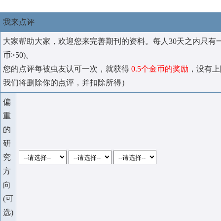
我来点评
大家帮助大家，欢迎您来完善期刊的资料。每人30天之内只有
币>50)。
您的点评每被虫友认可一次，就获得
0.5个金币的奖励
，没有上
我们将删除你的点评，并扣除所得）
偏
重
的
研
究
方
向
(可
选)