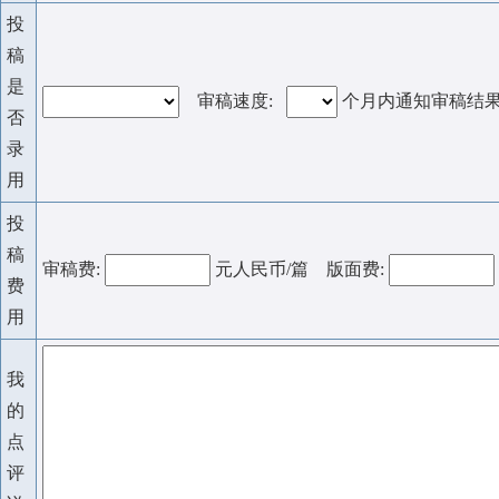
投
稿
是
审稿速度:
个月内通知审稿结
否
录
用
投
稿
审稿费:
元人民币/篇 版面费:
费
用
我
的
点
评