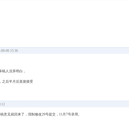
9-06 15:36
审稿人没弄明白，
，之后半月后直接接受
:12
审稿意见就回来了，强制修改29号提交，11月7号录用。