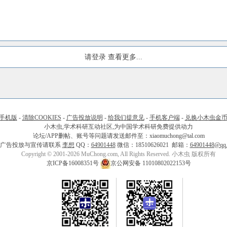
请登录
查看更多...
手机版
-
清除COOKIES
-
广告投放说明
-
给我们提意见
-
手机客户端
-
兑换小木虫金
小木虫,学术科研互动社区,为中国学术科研免费提供动力
论坛/APP删帖、账号等问题请发送邮件至：xiaomuchong@tal.com
广告投放与宣传请联系
李想
QQ：
64901448
微信：18510626021 邮箱：
64901448@qq
Copyright © 2001-2026 MuChong.com, All Rights Reserved. 小木虫 版权所有
京ICP备16008351号
京公网安备 11010802022153号