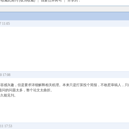
要收藏此期刊
(取消收藏)
|
我要点评两句
| 分享到：
 11:05
 17:08
究内容感兴趣，但是要求详细解释相关机理。本来只是打算投个简报，不敢惹审稿人，只
追问的问题太多，整个论文太曲折。
多久能见刊。
1 17:53