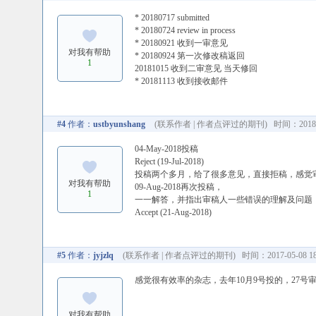
* 20180717 submitted
* 20180724 review in process
* 20180921 收到一审意见
对我有帮助
* 20180924 第一次修改稿返回
1
20181015 收到二审意见 当天修回
* 20181113 收到接收邮件
#4
作者：
ustbyunshang
(
联系作者
|
作者点评过的期刊
) 时间：2018-0
04-May-2018投稿
Reject (19-Jul-2018)
投稿两个多月，给了很多意见，直接拒稿，感觉
对我有帮助
09-Aug-2018再次投稿，
1
一一解答，并指出审稿人一些错误的理解及问题
Accept (21-Aug-2018)
#5
作者：
jyjzlq
(
联系作者
|
作者点评过的期刊
) 时间：2017-05-08 18
感觉很有效率的杂志，去年10月9号投的，27号
对我有帮助