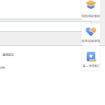
閲戝竵鍏戞崲
鍟嗗姟鍚堜綔
币
-
漏洞提交
瀛︽湳璧勮
.com