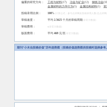
偏重的研究方向：
工程与材料
(17)
冶金与矿业
(12)
钢铁冶金
(10
金属材料的力学行为
(1)
金属结构材料
(1)
资
投稿录用比例：
100
%
(计算公式：参与点评网友投稿录用人数/总点评网友人
审稿速度：
平均
2.5625
个月的审稿周期
(非官方数据)
审稿费用：
-
(非官方数据)
版面费用：
平均
469
元/页
(非官方数据)
期刊“小木虫投稿价值”历年趋势图（投稿价值趋势图供投稿时选择参考