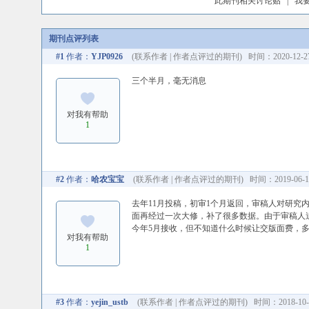
此期刊相关讨论贴
|
我
期刊点评列表
#1
作者：
YJP0926
(
联系作者
|
作者点评过的期刊
) 时间：2020-12-27
三个半月，毫无消息
对我有帮助
1
#2
作者：
哈农宝宝
(
联系作者
|
作者点评过的期刊
) 时间：2019-06-10
去年11月投稿，初审1个月返回，审稿人对研
面再经过一次大修，补了很多数据。由于审稿人
今年5月接收，但不知道什么时候让交版面费，
对我有帮助
1
#3
作者：
yejin_ustb
(
联系作者
|
作者点评过的期刊
) 时间：2018-10-1