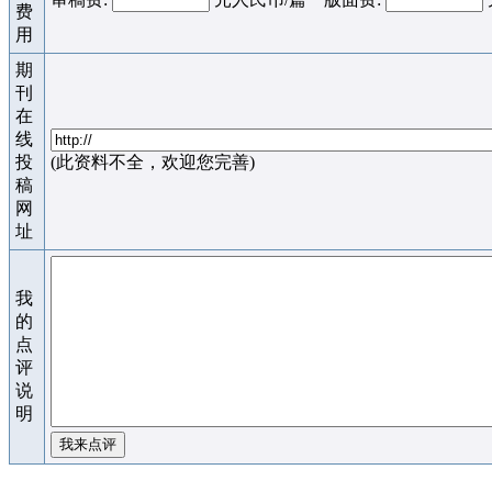
费
用
期
刊
在
线
投
(此资料不全，欢迎您完善)
稿
网
址
我
的
点
评
说
明