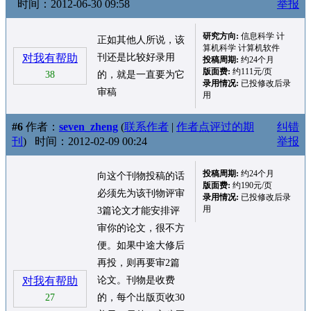
时间：2012-06-30 09:58
举报
研究方向:
信息科学 计
正如其他人所说，该
算机科学 计算机软件
对我有帮助
刊还是比较好录用
投稿周期:
约24个月
版面费:
约111元/页
38
的，就是一直要为它
录用情况:
已投修改后录
审稿
用
#6
作者：
seven_zheng
(
联系作者
|
作者点评过的期
纠错
刊
)
时间：2012-02-09 00:24
举报
投稿周期:
约24个月
向这个刊物投稿的话
版面费:
约190元/页
必须先为该刊物评审
录用情况:
已投修改后录
用
3篇论文才能安排评
审你的论文，很不方
便。如果中途大修后
再投，则再要审2篇
对我有帮助
论文。刊物是收费
27
的，每个出版页收30