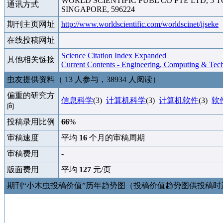
WORLD SCIENTIFIC PUBL CO PTE LTD, 5 
通讯方式
SINGAPORE, 596224
期刊主页网址
http://www.worldscientific.com/worldscinet/ijseke
在线投稿网址
Science Citation Index Expanded
其他相关链接
Current Contents - Engineering, Computing & Tec
虫友提供资料（ 13 人参与，38934 人阅读）
偏重的研究方
信息科学
(3)
计算机科学
(3)
计算机软件
(3)
软
向
投稿录用比例
66
%
审稿速度
平均
16
个月的审稿周期
审稿费用
-
版面费用
平均
127
元/页
期刊“小木虫投稿价值”历年趋势图（投稿价值趋势图供投稿