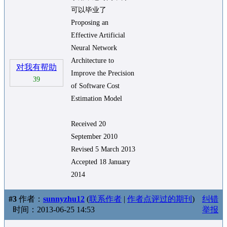
可以毕业了
Proposing an
Effective Artificial
Neural Network
Architecture to
对我有帮助
Improve the Precision
39
of Software Cost
Estimation Model
Received 20
September 2010
Revised 5 March 2013
Accepted 18 January
2014
#3
作者：
sunnyzhu12
(
联系作者
|
作者点评过的期刊
)
纠错
时间：2013-06-25 14:53
举报