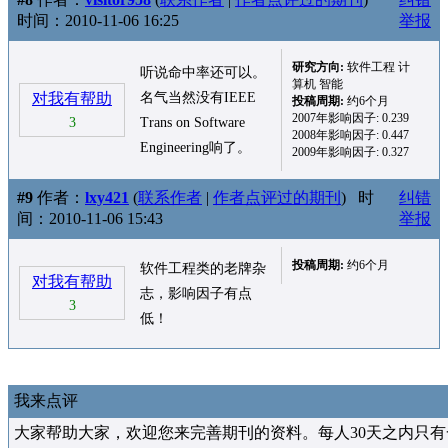
时间：2010-11-06 16:25
举报
研究方向:
软件工程 计
听说命中率还可以。
算机 智能
对我有帮助
名气当然没有IEEE
投稿周期:
约6个月
2007年影响因子: 0.239
3
Trans on Software
2008年影响因子: 0.447
Engineering响了。
2009年影响因子: 0.327
#9
作者：
lxy421
(
联系作者
|
作者点评过的期刊
)
时
纠错
间：2010-11-06 15:43
举报
投稿周期:
约6个月
软件工程类的老牌杂
对我有帮助
志，影响因子有点
3
低！
我来点评
大家帮助大家，欢迎您来完善期刊的资料。每人30天之内只有