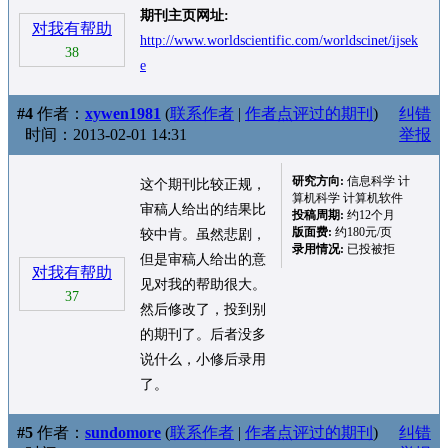
期刊主页网址:
对我有帮助
http://www.worldscientific.com/worldscinet/ijsek
38
e
#4
作者：
xywen1981
(
联系作者
|
作者点评过的期刊
)
纠错
时间：2013-02-01 14:31
举报
研究方向:
信息科学 计
这个期刊比较正规，
算机科学 计算机软件
审稿人给出的结果比
投稿周期:
约12个月
版面费:
约180元/页
较中肯。虽然悲剧，
录用情况:
已投被拒
但是审稿人给出的意
对我有帮助
见对我的帮助很大。
37
然后修改了，投到别
的期刊了。后者没多
说什么，小修后录用
了。
#5
作者：
sundomore
(
联系作者
|
作者点评过的期刊
)
纠错