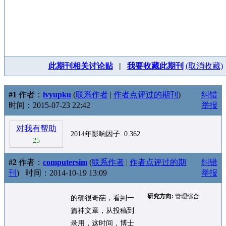
此期刊相关讨论贴
|
我要收藏此期刊
(取消收藏)
#1
作者：
lvyupku
(
联系作者
|
作者点评过的期刊
)
纠错
时间：2015-07-23 22:42
举报
对我有帮助
2014年影响因子: 0.362
25
#2
作者：
computersim
(
联系作者
|
作者点评过的期
纠错
刊
)
时间：2014-10-19 13:09
举报
研究方向:
管理综合
的确很奇葩，看到一
篇神文章，从投稿到
录用，这时间，博士