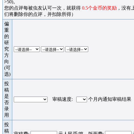
>50)。
您的点评每被虫友认可一次，就获得
0.5个金币的奖励
，没有
们将删除你的点评，并扣除所得）
偏
重
的
研
究
方
向
(可
选)
投
稿
是
审稿速度:
个月内通知审稿结果
否
录
用
投
稿
审稿费:
元人民币/篇 版面费: