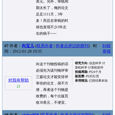
美元。另外，审稿周
期太长了，俺的论文
足足1111天，3年
多！而且在审稿的时
候也发现不少3年左
右的稿子~~~
#7
作者：
向宝儿
(
联系作者
|
作者点评过的期刊
)
时
纠错
间：2012-01-28 19:35
举报
研究方向:
信息科学 计
向这个刊物投稿的话
算机科学 计算机软件
必须先为该刊物评审
投稿周期:
约24个月
版面费:
约30元/页
三篇论文才能安排评
对我有帮助
录用情况:
已投结果未知
审你的论文，很不方
21
便，再者这个刊物是
收费的，每个出版页
收30美元，不便宜。
#8
作者：
visitor958
(
联系作者
|
作者点评过的期刊
)
纠错