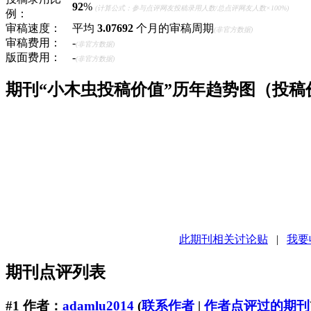
92
%
(计算公式：参与点评网友投稿录用人数/总点评网友人数×100%)
例：
审稿速度：
平均
3.07692
个月的审稿周期
(非官方数据)
审稿费用：
-
(非官方数据)
版面费用：
-
(非官方数据)
期刊“小木虫投稿价值”历年趋势图（投
此期刊相关讨论贴
|
我要
期刊点评列表
#1
作者：
adamlu2014
(
联系作者
|
作者点评过的期刊