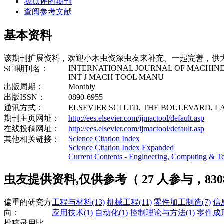
我点评的期刊
查阅参考文献
基本资料
该期刊扩展资料，欢迎小木虫资深虫友来补充。一起完善，供
INTERNATIONAL JOURNAL OF MACHIN
SCI期刊名：
INT J MACH TOOL MANU
出版周期：
Monthly
出版ISSN：
0890-6955
通讯方式：
ELSEVIER SCI LTD, THE BOULEVARD, 
期刊主页网址：
http://ees.elsevier.com/ijmactool/default.asp
在线投稿网址：
http://ees.elsevier.com/ijmactool/default.asp
Science Citation Index
其他相关链接：
Science Citation Index Expanded
Current Contents - Engineering, Computing & T
虫友提供资料,仅供参考（ 27 人参与，830
偏重的研究方
工程与材料
(13)
机械工程
(11)
零件加工制造
(7)
信
向：
应用技术
(1)
自动化
(1)
控制理论与方法
(1)
零件成
投稿录用比